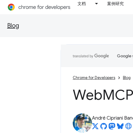
文档
案例研究
Blog
Goog
Chrome for Developers
Blog
Web
MC
André Cipriani Ban