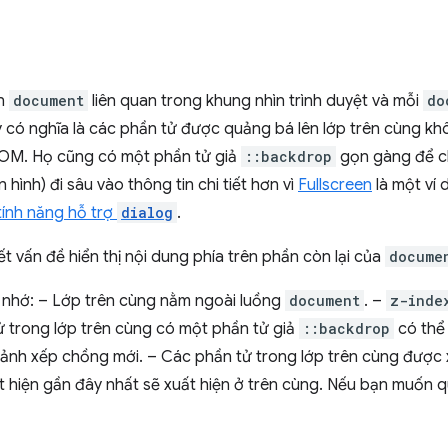
ên
document
liên quan trong khung nhìn trình duyệt và mỗi
do
y có nghĩa là các phần tử được quảng bá lên lớp trên cùng khô
M. Họ cũng có một phần tử giả
::backdrop
gọn gàng để ch
hình) đi sâu vào thông tin chi tiết hơn vì
Fullscreen
là một ví 
tính năng hỗ trợ
dialog
.
ết vấn đề hiển thị nội dung phía trên phần còn lại của
docume
 nhớ: – Lớp trên cùng nằm ngoài luồng
document
. –
z-inde
ử trong lớp trên cùng có một phần tử giả
::backdrop
có thể 
ảnh xếp chồng mới. – Các phần tử trong lớp trên cùng được 
ất hiện gần đây nhất sẽ xuất hiện ở trên cùng. Nếu bạn muốn 