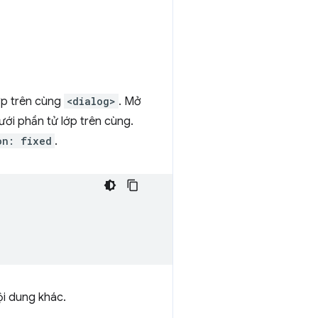
ớp trên cùng
<dialog>
. Mở
ưới phần tử lớp trên cùng.
on: fixed
.
ội dung khác.