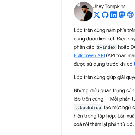
Jhey Tompkins
Lớp trên cùng nằm phía tr
cùng được liên kết. Điều nà
phân cấp
z-index
hoặc DO
Fullscreen API
(API toàn màn 
được sử dụng trước khi có
Lớp trên cùng giúp giải quy
Những điều quan trọng cần
lớp trên cùng. – Mỗi phần t
::backdrop
tạo một ngữ c
hiện trong tập hợp. Lần xu
xoá rồi thêm lại phần tử đó.