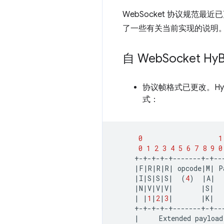
WebSocket 协议规
了一些有关当前实现的说明
自 Web
Socket Hy
协议帧格式已更改。HyB
式：
0
1
0
1
2
3
4
5
6
7
8
9
0
|
F
|
R
|
R
|
R
|
opcode
|
M
|
P
|
I
|
S
|
S
|
S
|
(
4
)
|
A
|
|
N
|
V
|
V
|
V
|
|
S
|
|
|
1
|
2
|
3
|
|
K
|
+-+-+-+-+-------+-+--
|
Extended
payload