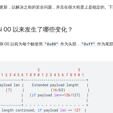
范最近已更新，以解决之前的安全问题，并且在很大程度上是稳定的。
。
Bi 00 以来发生了哪些变化？
i 00 以前为每个帧使用
"0x00"
作为头部，
"0xff"
作为尾部。
2
3
1
2
3
4
5
6
7
8
9
0
1
2
3
4
5
6
7
8
9
0
1
ayload
len
|
Extended
payload
length
|
(
7
)
|
(
16
/63
)
|
|
(
if
payload
len
==
126
/127
)
|
|
|
-----------+
-
-
-
-
-
-
-
-
-
-
-
-
-
-
-
length
continued,
if
payload
len
==
127
|