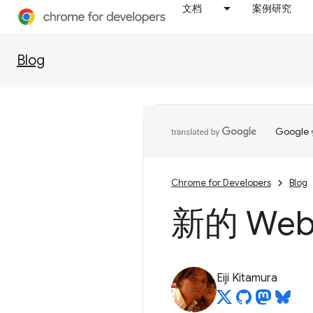
文档
案例研究
Blog
Goog
Chrome for Developers
Blog
新的 We
Eiji Kitamura