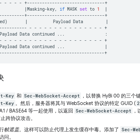
-
-
-
-
-
|
Masking-key,
if
MASK
set
to
1
|
ed
)
|
Payload
Data
|
-----------
-
-
-
-
-
-
-
-
-
-
-
-
-
-
-
Payload
Data
continued
...
-
-
-
-
-
-
-
-
-
-
-
-
-
-
-
-
-
-
-
-
-
Payload
Data
continued
...
|
决
et-Key
和
Sec-WebSocket-Accept
，以替换 HyBi 00 的
et-Key
。然后，服务器将其与 WebSocket 协议的特定 GUID (
2
SHA1 / BASE64 等一起使用，以返回
Sec-WebSocket-Accept
，
以防止跨协议攻击。
行
帧遮盖
。这样可以防止代理上发生缓存中毒。添加了
Sec-We
访问。