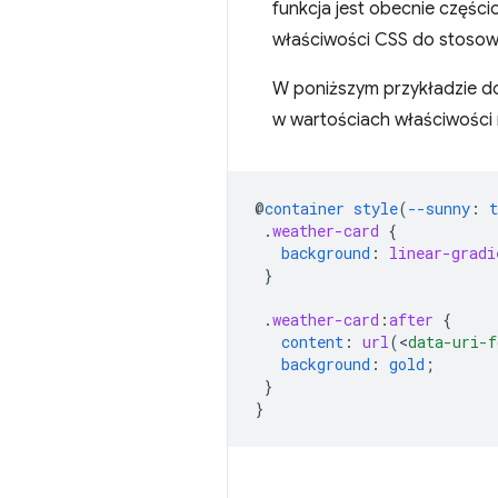
funkcja jest obecnie częś
właściwości CSS do stosow
W poniższym przykładzie do
w wartościach właściwości 
@
container
style
(
--sunny
:
t
.
weather-card
{
background
:
linear-gradi
}
.
weather-card
:
after
{
content
:
url
(
<
data-uri-f
background
:
gold
;
}
}