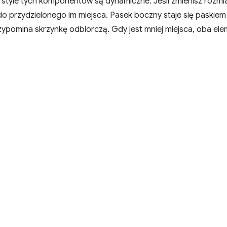
 style tych komponentów są dynamiczne. Jeśli zmienisz rozmiar
 przydzielonego im miejsca. Pasek boczny staje się paskiem u
rzypomina skrzynkę odbiorczą. Gdy jest mniej miejsca, oba ele