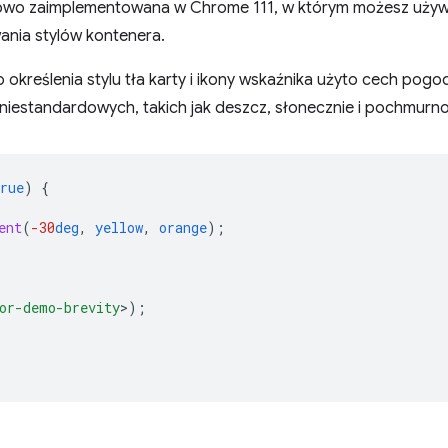
ciowo zaimplementowana w Chrome 111, w którym możesz uży
ania stylów kontenera.
 określenia stylu tła karty i ikony wskaźnika użyto cech po
niestandardowych, takich jak deszcz, słonecznie i pochmurno
rue
)
{
ent
(
-30
deg
,
yellow
,
orange
);
or-demo-brevity
>
);