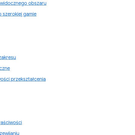
 widocznego obszaru
o szerokiej gamie
zakresu
yczne
ości przekształcenia
łaściwości
zewijaniu