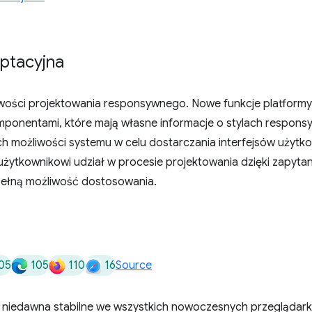
ptacyjna
wości projektowania responsywnego. Nowe funkcje platformy 
omponentami, które mają własne informacje o stylach respon
ch możliwości systemu w celu dostarczania interfejsów użytk
 użytkownikowi udział w procesie projektowania dzięki zapyta
pełną możliwość dostosowania.
05
105
110
16
Source
 niedawna stabilne we wszystkich nowoczesnych przeglądark