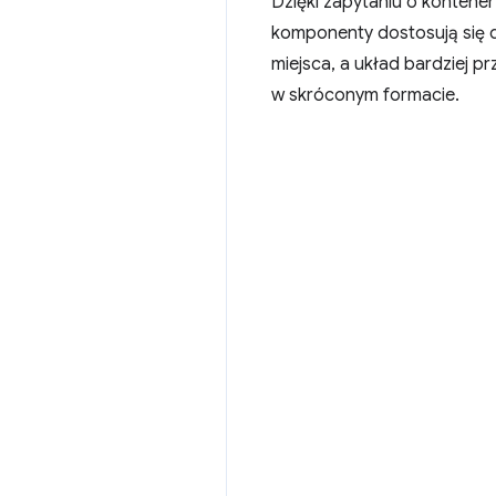
Dzięki zapytaniu o kontener
komponenty dostosują się do
miejsca, a układ bardziej p
w skróconym formacie.