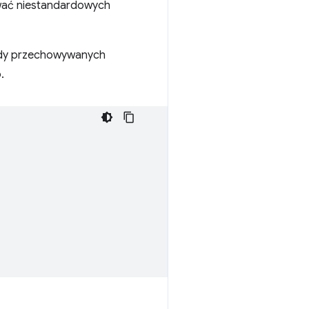
wać niestandardowych
gody przechowywanych
.