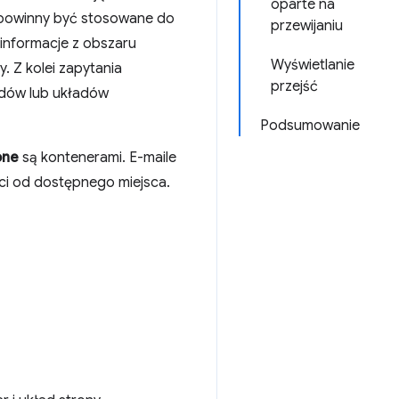
oparte na
e powinny być stosowane do
przewijaniu
informacje z obszaru
Wyświetlanie
 Z kolei zapytania
przejść
adów lub układów
Podsumowanie
one
są kontenerami. E-maile
ści od dostępnego miejsca.