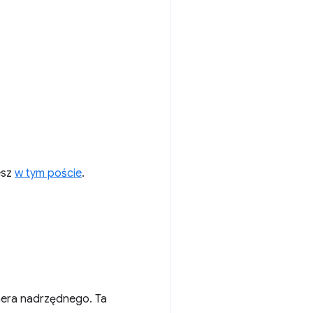
esz
w tym poście
.
enera nadrzędnego. Ta