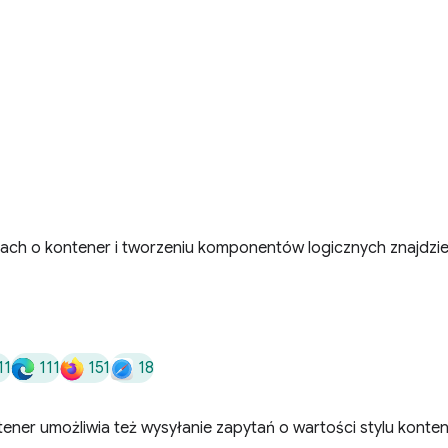
niach o kontener i tworzeniu komponentów logicznych znajdzi
11
111
151
18
tener umożliwia też wysyłanie zapytań o wartości stylu kont