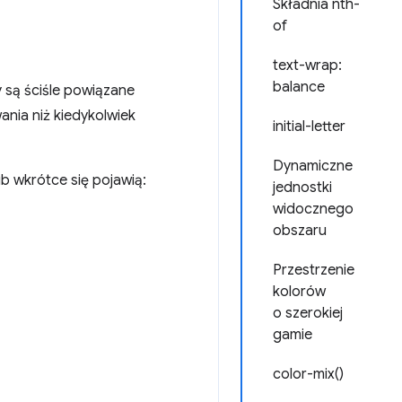
Składnia nth-
of
text-wrap:
balance
y są ściśle powiązane
ania niż kiedykolwiek
initial-letter
Dynamiczne
b wkrótce się pojawią:
jednostki
widocznego
obszaru
Przestrzenie
kolorów
o szerokiej
gamie
color-mix()