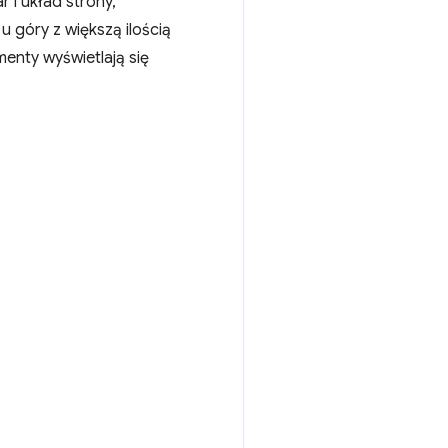
 i układ strony,
 góry z większą ilością
menty wyświetlają się