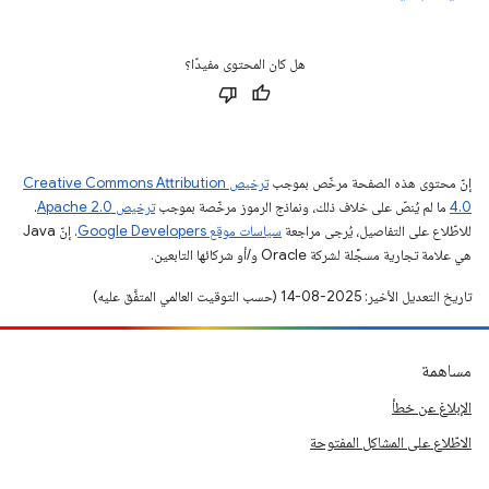
هل كان المحتوى مفيدًا؟
إنّ محتوى هذه الصفحة مرخّص بموجب
ترخيص Creative Commons Attribution
4.0‏
ما لم يُنصّ على خلاف ذلك، ونماذج الرموز مرخّصة بموجب
ترخيص Apache 2.0‏
.
للاطّلاع على التفاصيل، يُرجى مراجعة
سياسات موقع Google Developers‏
. إنّ Java
هي علامة تجارية مسجَّلة لشركة Oracle و/أو شركائها التابعين.
تاريخ التعديل الأخير: 2025-08-14 (حسب التوقيت العالمي المتفَّق عليه)
مساهمة
الإبلاغ عن خطأ
الاطّلاع على المشاكل المفتوحة