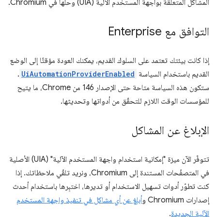
المشاكل المتعلقة بواجهة المستخدم الآلية (UIA) وحلّها في Chromium.
التوافق مع Enterprise
إذا كانت بيئتك تعتمد على السلوك القديم، يمكنك العودة مؤقتًا إلى الوضع
القديم باستخدام السياسة
UiAutomationProviderEnabled
.
ستكون هذه السياسة متاحة حتى الإصدار 146 من Chrome، ما يتيح
للمؤسسات الوقت اللازم للتحقّق من أدواتها وتحديثها.
الإبلاغ عن المشاكل
تتوفّر الآن ميزة "إمكانية استخدام واجهة المستخدم الآلية" (UIA) الأصلية
في المتصفّحات المستندة إلى Chromium، ونريد تلقّي ملاحظاتك. إذا
كنت تطوّر أدوات تسهيل الاستخدام أو تديرها، اختبِرها باستخدام أحدث
إصدارات Chromium و
أبلِغ عن أي مشاكل في تنفيذ واجهة المستخدم
الآلية الجديدة
.