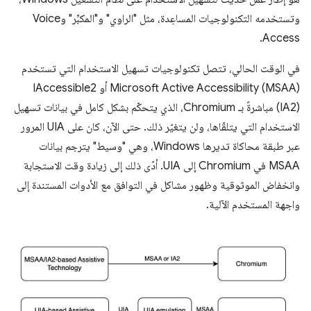
وتستخدمه التكنولوجيات المساعِدة، مثل "الراوي" و"المكبِّر" وVoice
Access.
في الوقت الحالي، تتصل تكنولوجيات تسهيل الاستخدام التي تستخدم
Microsoft Active Accessibility (MSAA) أو IAccessible2
(IA2) مباشرةً بـ Chromium، الذي يتحكّم بشكل كامل في بيانات تسهيل
الاستخدام التي يتلقّاها، ولن يتغيّر ذلك. حتى الآن، كان على UIA المرور
عبر طبقة محاكاة تديرها Windows، وهي "وسيط" يترجم بيانات
MSAA في Chromium إلى UIA. أدّى ذلك إلى زيادة وقت الاستجابة
وانخفاض الموثوقية وظهور مشاكل في التوافق مع الأدوات المستندة إلى
واجهة المستخدم الآلية.