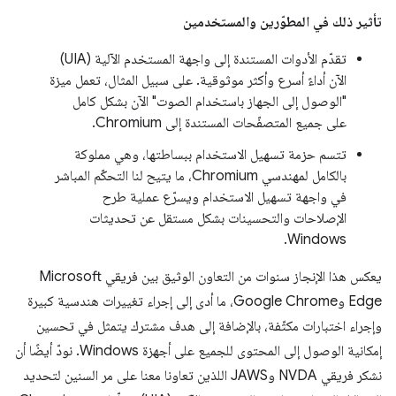
تأثير ذلك في المطوّرين والمستخدمين
تقدّم الأدوات المستندة إلى واجهة المستخدم الآلية (UIA)
الآن أداءً أسرع وأكثر موثوقية. على سبيل المثال، تعمل ميزة
"الوصول إلى الجهاز باستخدام الصوت" الآن بشكل كامل
على جميع المتصفّحات المستندة إلى Chromium.
تتسم حزمة تسهيل الاستخدام ببساطتها، وهي مملوكة
بالكامل لمهندسي Chromium، ما يتيح لنا التحكّم المباشر
في واجهة تسهيل الاستخدام ويسرّع عملية طرح
الإصلاحات والتحسينات بشكل مستقل عن تحديثات
Windows.
يعكس هذا الإنجاز سنوات من التعاون الوثيق بين فريقي Microsoft
Edge وGoogle Chrome، ما أدى إلى إجراء تغييرات هندسية كبيرة
وإجراء اختبارات مكثّفة، بالإضافة إلى هدف مشترك يتمثل في تحسين
إمكانية الوصول إلى المحتوى للجميع على أجهزة Windows. نودّ أيضًا أن
نشكر فريقي NVDA وJAWS اللذين تعاونا معنا على مر السنين لتحديد