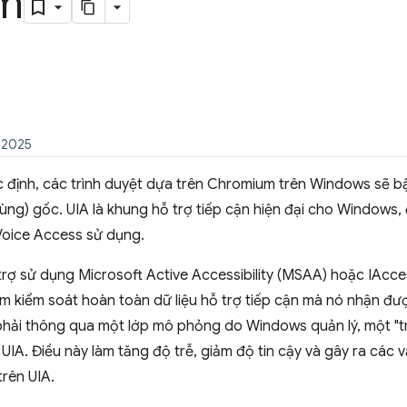
m
 2025
 định, các trình duyệt dựa trên Chromium trên Windows sẽ bậ
ùng) gốc. UIA là khung hỗ trợ tiếp cận hiện đại cho Windows
 Voice Access sử dụng.
trợ sử dụng Microsoft Active Accessibility (MSAA) hoặc IAccess
m kiểm soát hoàn toàn dữ liệu hỗ trợ tiếp cận mà nó nhận đư
phải thông qua một lớp mô phỏng do Windows quản lý, một "tr
A. Điều này làm tăng độ trễ, giảm độ tin cậy và gây ra các 
rên UIA.