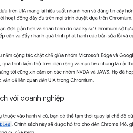
ựa trên UIA mang lại hiệu suất nhanh hơn và đáng tin cậy hơn.
ói hoạt động đầy đủ trên mọi trình duyệt dựa trên Chromium.
cận đơn giản hơn và hoàn toàn do các kỹ sư Chromium sở hữu, 
iếp cận và đẩy nhanh quá trình phát hành các bản sửa lỗi và cả
u năm cộng tác chặt chẽ giữa nhóm Microsoft Edge và Goog
, quá trình kiểm thử trên diện rộng và mục tiêu chung là cải t
úng tôi cũng xin cảm ơn các nhóm NVDA và JAWS. Họ đã hợp 
 vấn đề liên quan đến UIA trong Chromium.
ích với doanh nghiệp
 thuộc vào hành vi cũ, bạn có thể tạm thời quay lại chế độ c
abled
. Chính sách này sẽ được hỗ trợ cho đến Chrome 146, gi
ông cụ của mình.