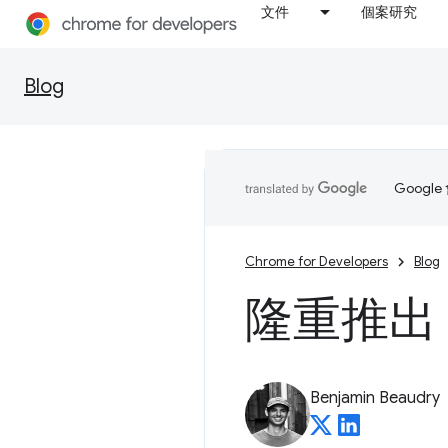
文件
個案研究
Blog
Goog
Chrome for Developers
Blog
隆重推出 W
Benjamin Beaudry