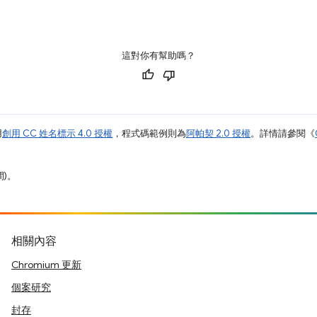
這對你有幫助嗎？
用
創用 CC 姓名標示 4.0 授權
，程式碼範例則為
阿帕契 2.0 授權
。詳情請參閱《
間)。
相關內容
Chromium 更新
個案研究
封存