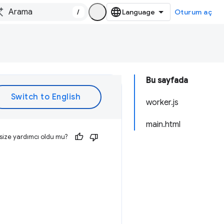
/
Oturum aç
Bu sayfada
worker.js
main.html
size yardımcı oldu mu?