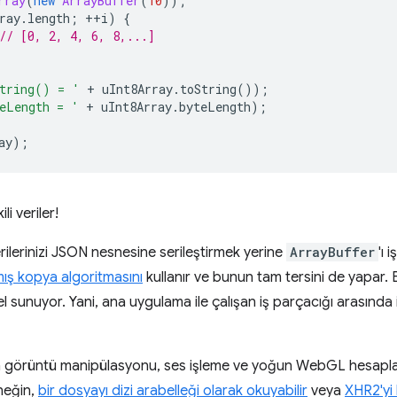
rray
(
new
ArrayBuffer
(
10
));
ray
.
length
;
++
i
)
{
// [0, 2, 4, 6, 8,...]
String() = '
+
uInt8Array
.
toString
());
eLength = '
+
uInt8Array
.
byteLength
);
ay
);
li veriler!
rilerinizi JSON nesnesine serileştirmek yerine
ArrayBuffer
'ı 
mış kopya algoritmasını
kullanır ve bunun tam tersini de yapar. 
 sunuyor. Yani, ana uygulama ile çalışan iş parçacığı arasında iki
n görüntü manipülasyonu, ses işleme ve yoğun WebGL hesapla
rneğin,
bir dosyayı dizi arabelleği olarak okuyabilir
veya
XHR2'yi 