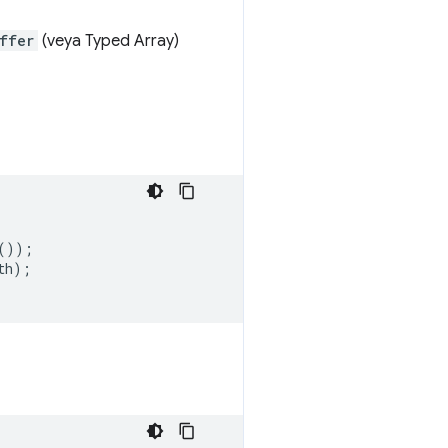
ffer
(veya Typed Array)
());
th
);