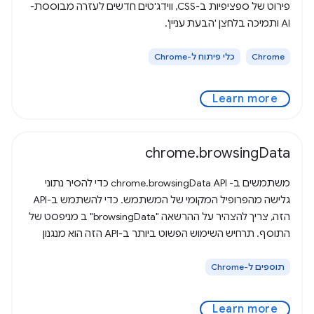
פירוט של ספציפיות ב-CSS, ווידג'טים חדשים לעזרה מבוססת-
AI ותמיכה בלחצן 'הבעת עניין'.
Chrome
כלי פיתוח ל-Chrome
Learn more
chrome.browsingData
משתמשים ב- chrome.browsingData API כדי להסיר נתוני
גלישה מהפרופיל המקומי של המשתמש. כדי להשתמש ב-API
הזה, צריך להצהיר על ההרשאה "browsingData" ב מניפסט של
התוסף. תרחיש השימוש הפשוט ביותר ב-API הזה הוא מנגנון
מבוסס-זמן למחיקת נתוני הגלישה של
תוספים ל-Chrome
Learn more