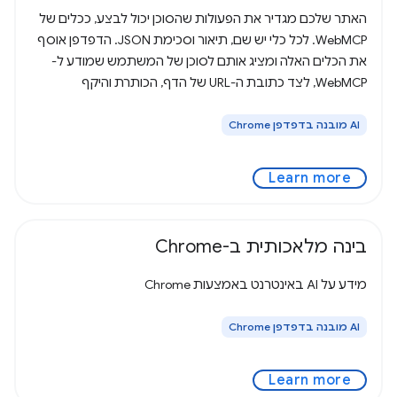
האתר שלכם מגדיר את הפעולות שהסוכן יכול לבצע, ככלים של
WebMCP. לכל כלי יש שם, תיאור וסכימת JSON. הדפדפן אוסף
את הכלים האלה ומציג אותם לסוכן של המשתמש שמודע ל-
WebMCP, לצד כתובת ה-URL של הדף, הכותרת והיקף
ההרשאות של המקור. הסוכן רואה חוזה, מספק טיעונים
‫AI מובנה בדפדפן Chrome
Learn more
בינה מלאכותית ב-Chrome
מידע על AI באינטרנט באמצעות Chrome
‫AI מובנה בדפדפן Chrome
Learn more