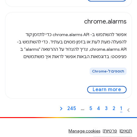
chrome.alarms
אפשר להשתמש ב- chrome.alarms API כדי לתזמן קוד
להפעלה מעת לעת או בזמן מסוים בעתיד. כדי להשתמש ב-
chrome.alarms API, צריך להצהיר על ההרשאה "alarms" ב
מניפסט: בדוגמאות הבאות אפשר לראות איך משתמשים
באזעקה ומגיבים לה. כדי לנסות את ה-API הזה, צריך להתקין
תוספים ל-Chrome
Learn more
245
…
5
4
3
2
1
תנאים
פרטיות
Manage cookies