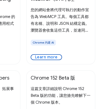
您的網站會將代理可執行的動作宣
Chrome 的
告為 WebMCP 工具。每個工具都
應用程式
有名稱、說明和 JSON 結構定義。
瀏覽器會收集這些工具，並連同網
頁的網址、標題和來源權限範圍，
Chrome 內建 AI
一併提供給使用者的 WebMCP 感
知代理。 代理程式會看到合約、提
Learn more
供結構化引數，其餘工作則由您的
程式碼完成。使用者會持續收到權
限和確認通知。比啟動更快、更可
pers
Chrome 152 Beta 版
靠。 直接在瀏覽器中獲得 AI 輔
助。針對開啟的分頁內容，取得重
、拓展事
這篇文章詳細說明 Chrome 152
點摘要、釐清概念和尋找答案。
Beta 版的功能，讓您搶先瞭解下一
Gemini 可跨 Google 應用程式運
個 Chrome 版本。
作，協助你處理一天大小事。