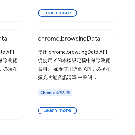
Learn more
ata
chrome.browsingData
ta API
使用 chrome.browsingData API
移除瀏覽
從使用者的本機設定檔中移除瀏覽
I，必須在
資料。 如要使用這個 API，必須在
擴充功能資訊清單 中聲明
這個 API
「browsingData」權限。 這個
Chrome 擴充功能
時間機制
API 最簡單的用途，就是根據時間
您的程式
機制清除使用者的瀏覽資料。您的
Learn more
使用者瀏
程式碼應提供時間戳記，指出使用
。這個時
者瀏覽資料應移除的歷史日期。這
紀元開始至
個時間戳記的格式為自 Unix 紀元開