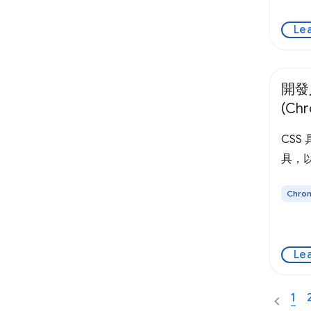
Le
開發
(Chr
CSS
具，
Chr
Le
1