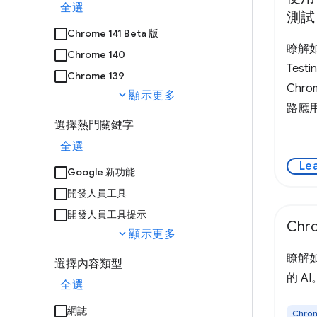
全選
測試
Chrome 141 Beta 版
瞭解如
Chrome 140
Test
Chrome 139
Chr
expand_more
顯示更多
路應
選擇熱門關鍵字
全選
Le
Google 新功能
開發人員工具
開發人員工具提示
Ch
expand_more
顯示更多
瞭解如
選擇內容類型
的 AI
全選
網誌
Chro