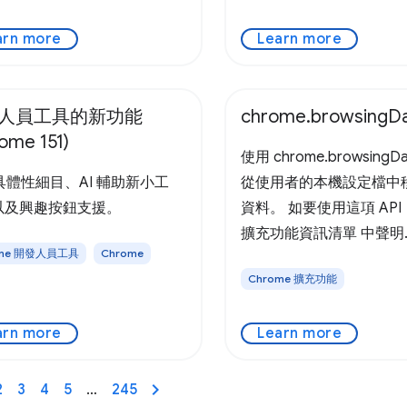
arn more
Learn more
人員工具的新功能
chrome.browsingD
ome 151)
使用 chrome.browsingDa
 具體性細目、AI 輔助新小工
從使用者的本機設定檔中
以及興趣按鈕支援。
資料。 如要使用這項 AP
擴充功能資訊清單 中聲明
ome 開發人員工具
Chrome
"browsingData" 權限。 
Chrome 擴充功能
最簡單的用途，就是根據
清除使用者的瀏覽資料。
arn more
Learn more
碼應提供時間戳記，指出
覽資料應移除的歷史日期
間戳記的格式為自 Unix 
2
3
4
5
…
245