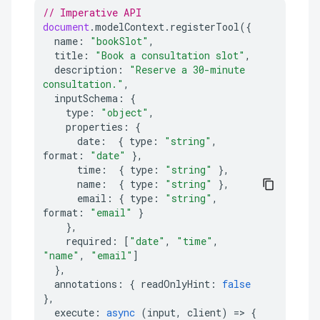
// Imperative API
document
.
modelContext
.
registerTool
({
name
:
"bookSlot"
,
title
:
"Book a consultation slot"
,
description
:
"Reserve a 30-minute 
consultation."
,
inputSchema
:
{
type
:
"object"
,
properties
:
{
date
:
{
type
:
"string"
,
format
:
"date"
},
time
:
{
type
:
"string"
},
name
:
{
type
:
"string"
},
email
:
{
type
:
"string"
,
format
:
"email"
}
},
required
:
[
"date"
,
"time"
,
"name"
,
"email"
]
},
annotations
:
{
readOnlyHint
:
false
},
execute
:
async
(
input
,
client
)
=>
{