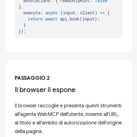
annotations
:
{
readOnlyHint
:
false
},
execute
:
async
(
input
,
client
)
=>
{
return
await
api
.
book
(
input
);
}
});
PASSAGGIO 2
Il browser li espone
Il browser raccoglie e presenta questi strumenti
all'agente WebMCP dell'utente, insieme all'URL,
al titolo e all'ambito di autorizzazione dell'origine
della pagina.