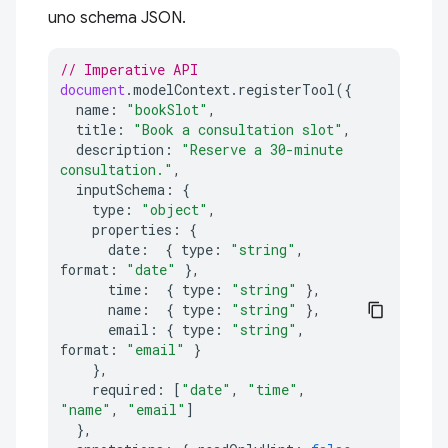
uno schema JSON.
// Imperative API
document
.
modelContext
.
registerTool
({
name
:
"bookSlot"
,
title
:
"Book a consultation slot"
,
description
:
"Reserve a 30-minute 
consultation."
,
inputSchema
:
{
type
:
"object"
,
properties
:
{
date
:
{
type
:
"string"
,
format
:
"date"
},
time
:
{
type
:
"string"
},
name
:
{
type
:
"string"
},
email
:
{
type
:
"string"
,
format
:
"email"
}
},
required
:
[
"date"
,
"time"
,
"name"
,
"email"
]
},