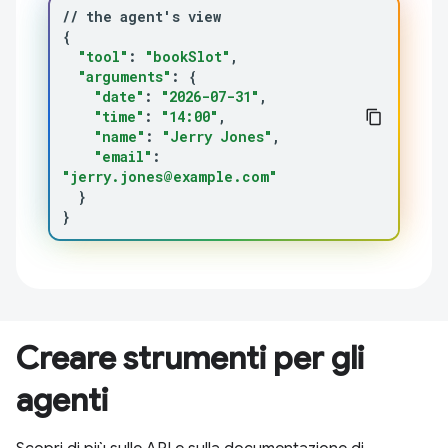
//
the
agent
'
s
{
"tool"
:
"bookSlot"
"arguments"
:
{
"date"
:
"2026-07-31"
"time"
:
"14:00"
"name"
:
"Jerry Jones"
"email"
:
"jerry.jones@example.com"
}
}
Creare strumenti per gli
agenti