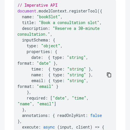
// Imperative API
document
.
modelContext
.
registerTool
({
name
:
"bookSlot"
,
title
:
"Book a consultation slot"
,
description
:
"Reserve a 30-minute 
consultation."
,
inputSchema
:
{
type
:
"object"
,
properties
:
{
date
:
{
type
:
"string"
,
format
:
"date"
},
time
:
{
type
:
"string"
},
name
:
{
type
:
"string"
},
email
:
{
type
:
"string"
,
format
:
"email"
}
},
required
:
[
"date"
,
"time"
,
"name"
,
"email"
]
},
annotations
:
{
readOnlyHint
:
false
},
execute
:
async
(
input
,
client
)
=>
{