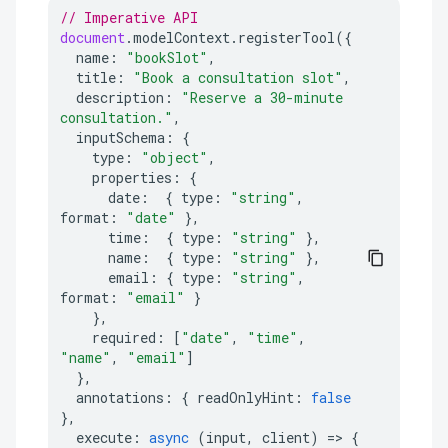
// Imperative API
document
.
modelContext
.
registerTool
({
name
:
"bookSlot"
,
title
:
"Book a consultation slot"
,
description
:
"Reserve a 30-minute 
consultation."
,
inputSchema
:
{
type
:
"object"
,
properties
:
{
date
:
{
type
:
"string"
,
format
:
"date"
},
time
:
{
type
:
"string"
},
name
:
{
type
:
"string"
},
email
:
{
type
:
"string"
,
format
:
"email"
}
},
required
:
[
"date"
,
"time"
,
"name"
,
"email"
]
},
annotations
:
{
readOnlyHint
:
false
},
execute
:
async
(
input
,
client
)
=>
{