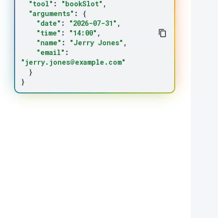
"tool"
:
"bookSlot"
"arguments"
:
{
"date"
:
"2026-07-31"
"time"
:
"14:00"
"name"
:
"Jerry Jones"
"email"
:
"jerry.jones@example.com"
}
}