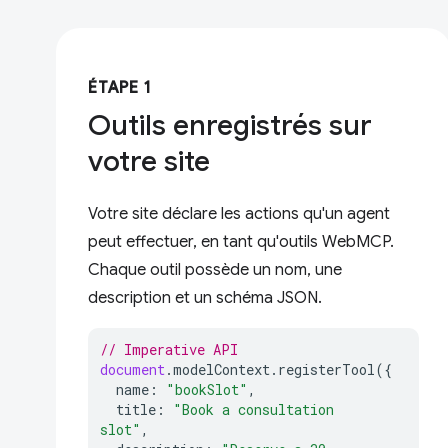
ÉTAPE 1
Outils enregistrés sur
votre site
Votre site déclare les actions qu'un agent
peut effectuer, en tant qu'outils WebMCP.
Chaque outil possède un nom, une
description et un schéma JSON.
// Imperative API
document
.
modelContext
.
registerTool
({
name
:
"bookSlot"
,
title
:
"Book a consultation 
slot"
,