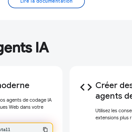
Lire la documentation
gents IA
moderne
code
Créer de
agents d
 vos agents de codage IA
ques Web dans votre
Utilisez les cons
extensions plus 
stall