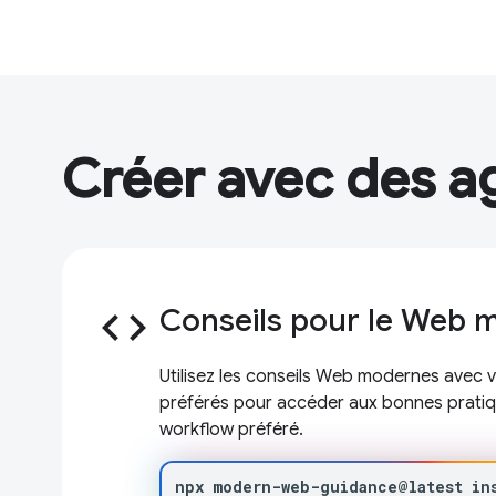
Créer avec des a
code
Conseils pour le Web 
Utilisez les conseils Web modernes avec
préférés pour accéder aux bonnes prati
workflow préféré.
npx
modern-web-guidance@latest
in