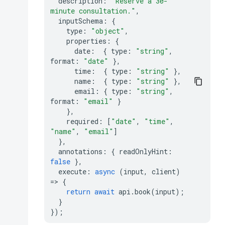
description
:
"Reserve a 30-
minute consultation."
,
inputSchema
:
{
type
:
"object"
,
properties
:
{
date
:
{
type
:
"string"
,
format
:
"date"
},
time
:
{
type
:
"string"
},
name
:
{
type
:
"string"
},
email
:
{
type
:
"string"
,
format
:
"email"
}
},
required
:
[
"date"
,
"time"
,
"name"
,
"email"
]
},
annotations
:
{
readOnlyHint
:
false
},
execute
:
async
(
input
,
client
)
=>
{
return
await
api
.
book
(
input
);
}
});