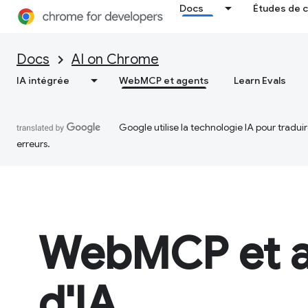
Docs
Études de 
Docs
AI on Chrome
IA intégrée
WebMCP et agents
Learn Evals
Google utilise la technologie IA pour tradu
erreurs.
WebMCP et a
d'IA