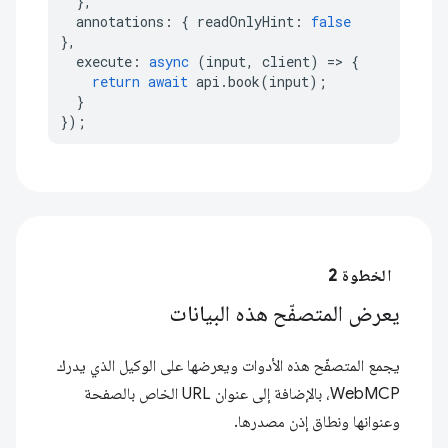
},
annotations
:
{
readOnlyHint
:
false
},
execute
:
async
(
input
,
client
)
=>
{
return
await
api
.
book
(
input
);
}
});
الخطوة 2
يعرض المتصفّح هذه البيانات
يجمع المتصفّح هذه الأدوات ويعرضها على الوكيل الذي يدرك
WebMCP، بالإضافة إلى عنوان URL الخاص بالصفحة
وعنوانها ونطاق إذن مصدرها.