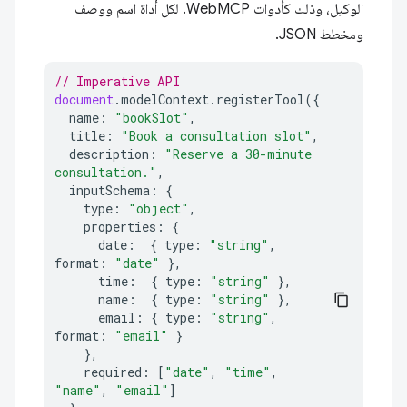
الوكيل، وذلك كأدوات WebMCP. لكل أداة اسم ووصف
ومخطط JSON.
// Imperative API
document
.
modelContext
.
registerTool
({
name
:
"bookSlot"
,
title
:
"Book a consultation slot"
,
description
:
"Reserve a 30-minute 
consultation."
,
inputSchema
:
{
type
:
"object"
,
properties
:
{
date
:
{
type
:
"string"
,
format
:
"date"
},
time
:
{
type
:
"string"
},
name
:
{
type
:
"string"
},
email
:
{
type
:
"string"
,
format
:
"email"
}
},
required
:
[
"date"
,
"time"
,
"name"
,
"email"
]