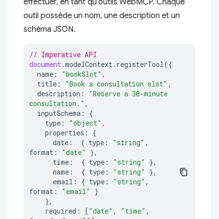
effectuer, en tant qu'outils WebMCP. Chaque
outil possède un nom, une description et un
schéma JSON.
// Imperative API
document
.
modelContext
.
registerTool
({
name
:
"bookSlot"
,
title
:
"Book a consultation slot"
,
description
:
"Reserve a 30-minute 
consultation."
,
inputSchema
:
{
type
:
"object"
,
properties
:
{
date
:
{
type
:
"string"
,
format
:
"date"
},
time
:
{
type
:
"string"
},
name
:
{
type
:
"string"
},
email
:
{
type
:
"string"
,
format
:
"email"
}
},
required
:
[
"date"
,
"time"
,