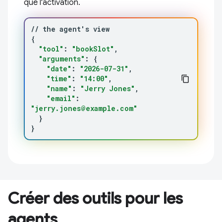
que l'activation.
//
the
agent
'
s
{
"tool"
:
"bookSlot"
"arguments"
:
{
"date"
:
"2026-07-31"
"time"
:
"14:00"
"name"
:
"Jerry Jones"
"email"
:
"jerry.jones@example.com"
}
}
Créer des outils pour les
agents