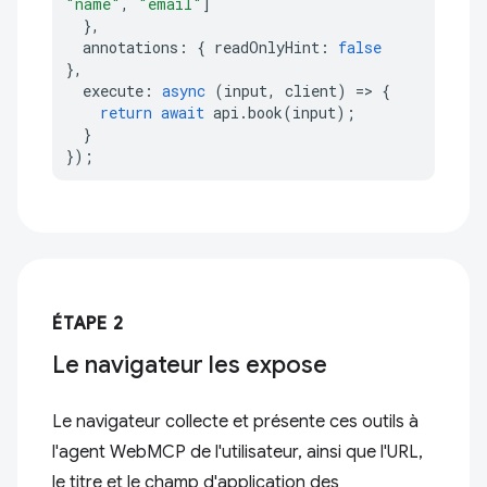
"name"
,
"email"
]
},
annotations
:
{
readOnlyHint
:
false
},
execute
:
async
(
input
,
client
)
=>
{
return
await
api
.
book
(
input
);
}
});
ÉTAPE 2
Le navigateur les expose
Le navigateur collecte et présente ces outils à
l'agent WebMCP de l'utilisateur, ainsi que l'URL,
le titre et le champ d'application des