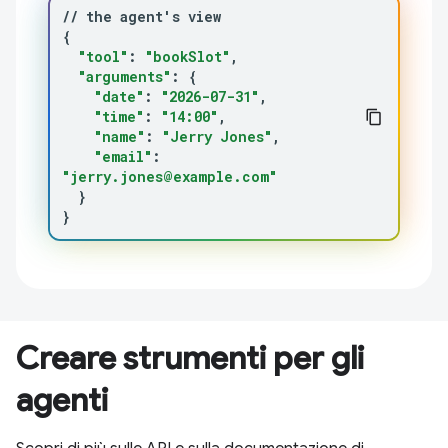
//
the
agent
'
s
{
"tool"
:
"bookSlot"
"arguments"
:
{
"date"
:
"2026-07-31"
"time"
:
"14:00"
"name"
:
"Jerry Jones"
"email"
:
"jerry.jones@example.com"
}
}
Creare strumenti per gli
agenti