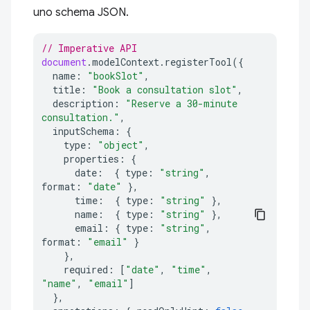
uno schema JSON.
// Imperative API
document
.
modelContext
.
registerTool
({
name
:
"bookSlot"
,
title
:
"Book a consultation slot"
,
description
:
"Reserve a 30-minute 
consultation."
,
inputSchema
:
{
type
:
"object"
,
properties
:
{
date
:
{
type
:
"string"
,
format
:
"date"
},
time
:
{
type
:
"string"
},
name
:
{
type
:
"string"
},
email
:
{
type
:
"string"
,
format
:
"email"
}
},
required
:
[
"date"
,
"time"
,
"name"
,
"email"
]
},