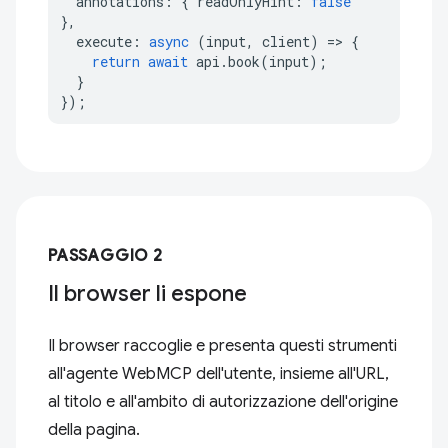
annotations
:
{
readOnlyHint
:
false
},
execute
:
async
(
input
,
client
)
=>
{
return
await
api
.
book
(
input
);
}
});
PASSAGGIO 2
Il browser li espone
Il browser raccoglie e presenta questi strumenti
all'agente WebMCP dell'utente, insieme all'URL,
al titolo e all'ambito di autorizzazione dell'origine
della pagina.