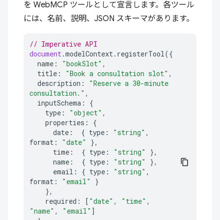
を WebMCP ツールとして宣言します。各ツール
には、名前、説明、JSON スキーマがあります。
// Imperative API
document
.
modelContext
.
registerTool
({
name
:
"bookSlot"
,
title
:
"Book a consultation slot"
,
description
:
"Reserve a 30-minute 
consultation."
,
inputSchema
:
{
type
:
"object"
,
properties
:
{
date
:
{
type
:
"string"
,
format
:
"date"
},
time
:
{
type
:
"string"
},
name
:
{
type
:
"string"
},
email
:
{
type
:
"string"
,
format
:
"email"
}
},
required
:
[
"date"
,
"time"
,
"name"
,
"email"
]