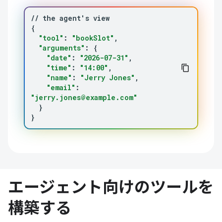
//
the
agent
'
s
{
"tool"
:
"bookSlot"
"arguments"
:
{
"date"
:
"2026-07-31"
"time"
:
"14:00"
"name"
:
"Jerry Jones"
"email"
:
"jerry.jones@example.com"
}
}
エージェント向けのツールを
構築する