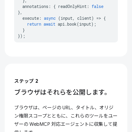
},
annotations
:
{
readOnlyHint
:
false
},
execute
:
async
(
input
,
client
)
=>
{
return
await
api
.
book
(
input
);
}
});
ステップ 2
ブラウザはそれらを公開します。
ブラウザは、ページの URL、タイトル、オリジ
ン権限スコープとともに、これらのツールをユー
ザーの WebMCP 対応エージェントに収集して提