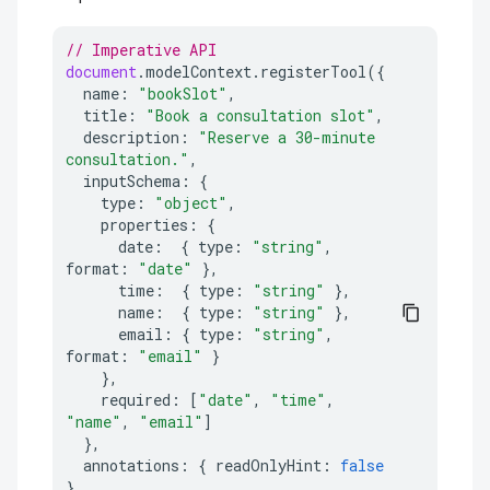
// Imperative API
document
.
modelContext
.
registerTool
({
name
:
"bookSlot"
,
title
:
"Book a consultation slot"
,
description
:
"Reserve a 30-minute 
consultation."
,
inputSchema
:
{
type
:
"object"
,
properties
:
{
date
:
{
type
:
"string"
,
format
:
"date"
},
time
:
{
type
:
"string"
},
name
:
{
type
:
"string"
},
email
:
{
type
:
"string"
,
format
:
"email"
}
},
required
:
[
"date"
,
"time"
,
"name"
,
"email"
]
},
annotations
:
{
readOnlyHint
:
false
},