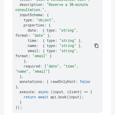
description
:
"Reserve a 30-minute 
consultation."
,
inputSchema
:
{
type
:
"object"
,
properties
:
{
date
:
{
type
:
"string"
,
format
:
"date"
},
time
:
{
type
:
"string"
},
name
:
{
type
:
"string"
},
email
:
{
type
:
"string"
,
format
:
"email"
}
},
required
:
[
"date"
,
"time"
,
"name"
,
"email"
]
},
annotations
:
{
readOnlyHint
:
false
},
execute
:
async
(
input
,
client
)
=>
{
return
await
api
.
book
(
input
);
}
});