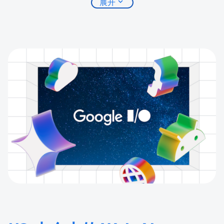
expand_more
展开