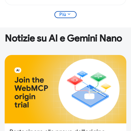
expand_more
Più
Notizie su AI e Gemini Nano