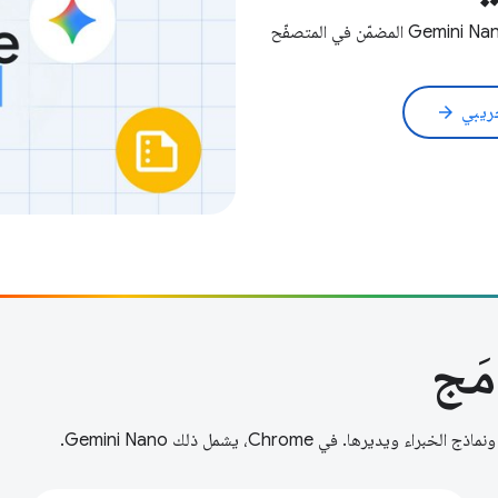
جريبي
arrow_forward
مَج
ا. في Chrome، يشمل ذلك Gemini Nano.