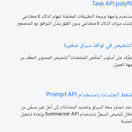
Task API polyfil
ستخدِم واجهة برمجة التطبيقات المضمّنة لمهام الذكاء الاصطناعي
إنشاء ميزات الذكاء الاصطناعي بدون القلق بشأن التوافق مع المتصفح.
لتلخيص في نوافذ سياق صغيرة
عرَّف على أسلوب "ملخّص الملخصات" لتلخيص المحتوى المعقّد من
هة العميل.
غط الجلسات باستخدام Prompt API
صد تجاوز سعة السياق وتمديد المحادثات إلى أجل غير مسمّى من
خلال تلخيص السجلّ باستخدام Summarizer API وإعادة تشغيل
لجلسة