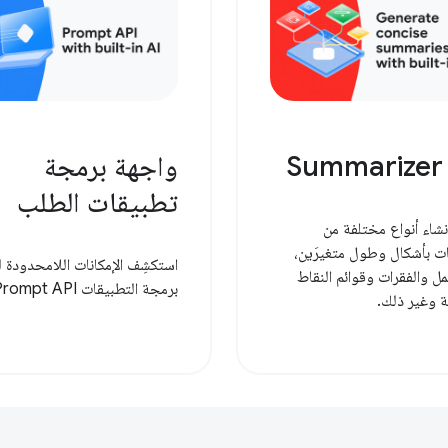
Summarizer 
واجهة برمجة
تطبيقات الطلب
شاء أنواع مختلفة من
ت بأشكال وطول متغيرَين،
استكشِف الإمكانات اللامحدودة 
ل والفقرات وقوائم النقاط
برمجة التطبيقات Prompt API.
ة وغير ذلك.