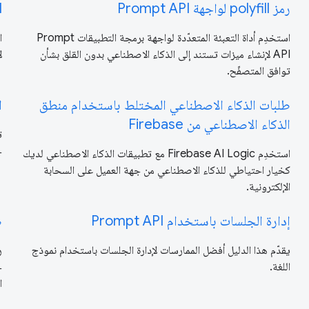
رمز polyfill لواجهة Prompt API
l
استخدِم أداة التعبئة المتعدّدة لواجهة برمجة التطبيقات Prompt
ا
API لإنشاء ميزات تستند إلى الذكاء الاصطناعي بدون القلق بشأن
ل
توافق المتصفّح.
طلبات الذكاء الاصطناعي المختلط باستخدام منطق
ا
الذكاء الاصطناعي من Firebase
ت
ج
استخدِم Firebase AI Logic مع تطبيقات الذكاء الاصطناعي لديك
كخيار احتياطي للذكاء الاصطناعي من جهة العميل على السحابة
الإلكترونية.
إدارة الجلسات باستخدام Prompt API
ض
يقدّم هذا الدليل أفضل الممارسات لإدارة الجلسات باستخدام نموذج
ر
اللغة.
ا