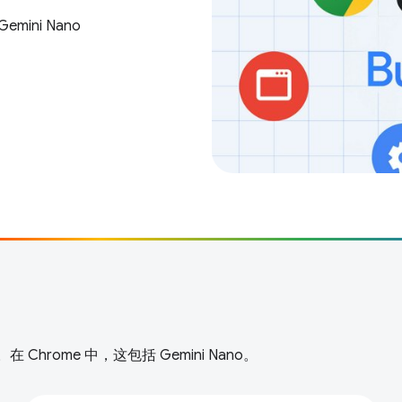
ini Nano
rome 中，这包括 Gemini Nano。