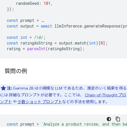
randomSeed
:
101
,
});
const
prompt
=
…
const
output
=
await
llmInference
.
generateResponse
(
p
const
int
=
/\d/
;
const
ratingAsString
=
output
.
match
(
int
)[
0
];
rating
=
parseInt
(
ratingAsString
);
質問の例
注:
Gemma 2B は小規模な LLM であるため、満足のいく結果を得る
には 詳細なプロンプトが必要です。ここでは、
Chain-of-Thought プロ
ンプト
や
少数ショット プロンプト
などの手法を使用します。
const
prompt
=
`Analyze a product review, and then b