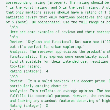
corresponding rating (integer). The rating should be
1 is the worst rating, and 5 is the best rating. A st
that only mentions issues should have a rating of 1 
satisfied review that only mentions positives and up
of 5 (best). Be opinionated. Use the full range of p
  \n\n
  Here are some examples of reviews and their corres
  \n\n
  Review: 'Stylish and functional. Not sure how it'l
  but it's perfect for urban exploring.'
  Analysis: The reviewer appreciates the product's s
  functionality. They express some uncertainty about
  find it suitable for their intended use, resulting 
  top-tier rating.
  Rating (integer): 4
  \n\n
  Review: 'It's a solid backpack at a decent price. 
  particularly amazing about it.'
  Analysis: This reflects an average opinion. The ba
  fulfills its essential purpose. However, the revie
  and lacking any standout features deserving of high
  Rating (integer): 3