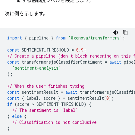
断する信頼度レベルを設定します。
次に例を示します。
import
{
pipeline
}
from
'@xenova/transformers'
;
const
SENTIMENT_THRESHOLD
=
0.9
;
// Create a pipeline (don't block rendering on this 
const
transformersjsClassifierSentiment
=
await
pipe
'sentiment-analysis'
);
// When the user finishes typing
const
sentimentResult
=
await
transformersjsClassifi
const
{
label
,
score
}
=
sentimentResult
[
0
];
if
(
score
 > 
SENTIMENT_THRESHOLD
)
{
// The sentiment is `label`
}
else
{
// Classification is not conclusive
}