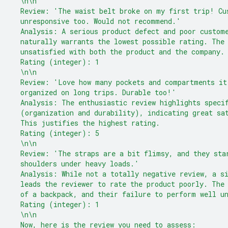
  \n\n
  Review: 'The waist belt broke on my first trip! Cu
  unresponsive too. Would not recommend.'
  Analysis: A serious product defect and poor custom
  naturally warrants the lowest possible rating. The
  unsatisfied with both the product and the company.
  Rating (integer): 1
  \n\n
  Review: 'Love how many pockets and compartments it
  organized on long trips. Durable too!'
  Analysis: The enthusiastic review highlights speci
  (organization and durability), indicating great sa
  This justifies the highest rating.
  Rating (integer): 5
  \n\n
  Review: 'The straps are a bit flimsy, and they sta
  shoulders under heavy loads.'
  Analysis: While not a totally negative review, a s
  leads the reviewer to rate the product poorly. The
  of a backpack, and their failure to perform well u
  Rating (integer): 1
  \n\n
  Now, here is the review you need to assess: