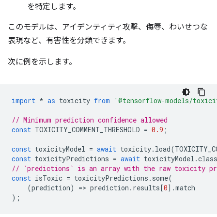
を特定します。
このモデルは、アイデンティティ攻撃、侮辱、わいせつな
表現など、有害性を分類できます。
次に例を示します。
import
*
as
toxicity
from
'@tensorflow-models/toxici
// Minimum prediction confidence allowed
const
TOXICITY_COMMENT_THRESHOLD
=
0.9
;
const
toxicityModel
=
await
toxicity
.
load
(
TOXICITY_C
const
toxicityPredictions
=
await
toxicityModel
.
clas
// `predictions` is an array with the raw toxicity pr
const
isToxic
=
toxicityPredictions
.
some
(
(
prediction
)
=
>
prediction
.
results
[
0
].
match
);