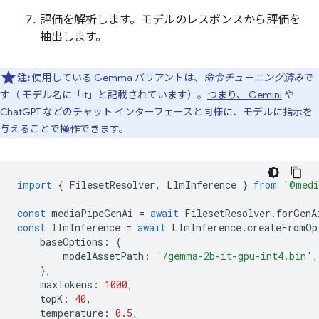
評価を解析します。モデルのレスポンスから評価を
抽出します。
注:
使用している Gemma バリアントは、
命令チューニング済み
で
す（ モデル名に「it」と記載されています）。
つまり、 Gemini
や
ChatGPT などのチャット インターフェースと同様に、モデルに指示を
与えることで操作できます。
import
{
FilesetResolver
,
LlmInference
}
from
'@medi
const
mediaPipeGenAi
=
await
FilesetResolver
.
forGenA
const
llmInference
=
await
LlmInference
.
createFromOp
baseOptions
:
{
modelAssetPath
:
'/gemma-2b-it-gpu-int4.bin'
,
},
maxTokens
:
1000
,
topK
:
40
,
temperature
:
0.5
,