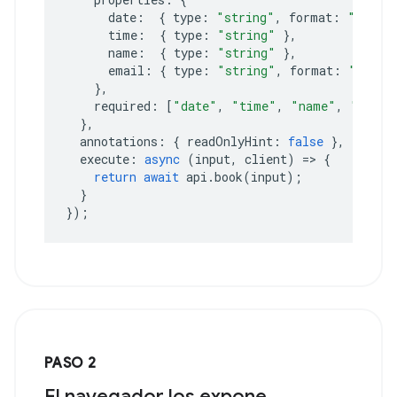
date
:
{
type
:
"string"
,
format
:
"date"
time
:
{
type
:
"string"
},
name
:
{
type
:
"string"
},
email
:
{
type
:
"string"
,
format
:
"email
},
required
:
[
"date"
,
"time"
,
"name"
,
"email
},
annotations
:
{
readOnlyHint
:
false
},
execute
:
async
(
input
,
client
)
=>
{
return
await
api
.
book
(
input
);
}
});
PASO 2
El navegador los expone