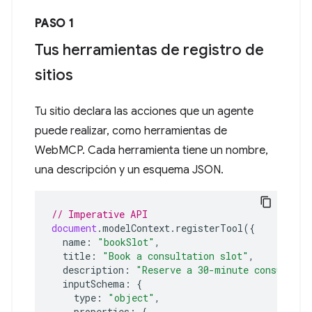
PASO 1
Tus herramientas de registro de
sitios
Tu sitio declara las acciones que un agente
puede realizar, como herramientas de
WebMCP. Cada herramienta tiene un nombre,
una descripción y un esquema JSON.
// Imperative API
document
.
modelContext
.
registerTool
({
name
:
"bookSlot"
,
title
:
"Book a consultation slot"
,
description
:
"Reserve a 30-minute consultati
inputSchema
:
{
type
:
"object"
,
properties
:
{