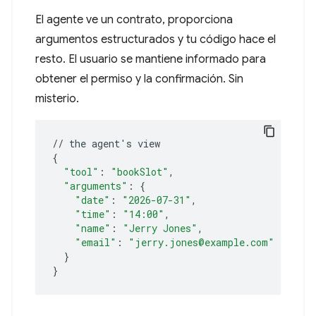
El agente ve un contrato, proporciona
argumentos estructurados y tu código hace el
resto. El usuario se mantiene informado para
obtener el permiso y la confirmación. Sin
misterio.
//
the
agent
'
s
{
"tool"
:
"bookSlot"
"arguments"
:
{
"date"
:
"2026-07-31"
"time"
:
"14:00"
"name"
:
"Jerry Jones"
"email"
:
"jerry.jones@example.com"
}
}