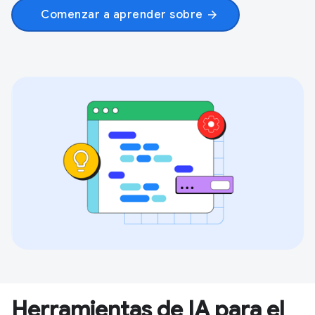
Comenzar a aprender sobre
arrow_forward
Herramientas de IA para el