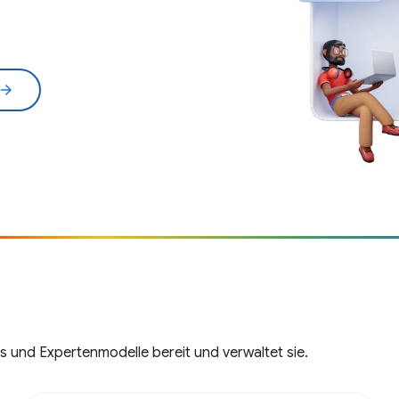
rrow_forward
ls und Expertenmodelle bereit und verwaltet sie.