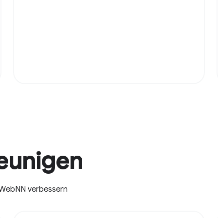
eunigen
 WebNN verbessern