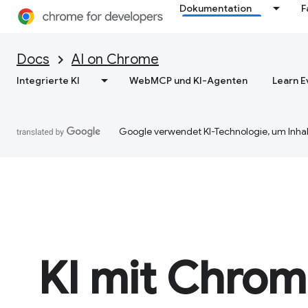
Dokumentation
F
Docs
AI on Chrome
Integrierte KI
WebMCP und KI-Agenten
Learn E
Google verwendet KI-Technologie, um Inhal
KI mit Chro