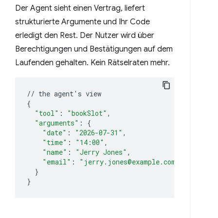
Der Agent sieht einen Vertrag, liefert
strukturierte Argumente und Ihr Code
erledigt den Rest. Der Nutzer wird über
Berechtigungen und Bestätigungen auf dem
Laufenden gehalten. Kein Rätselraten mehr.
//
the
agent
'
s
{
"tool"
:
"bookSlot"
"arguments"
:
{
"date"
:
"2026-07-31"
"time"
:
"14:00"
"name"
:
"Jerry Jones"
"email"
:
"jerry.jones@example.com"
}
}