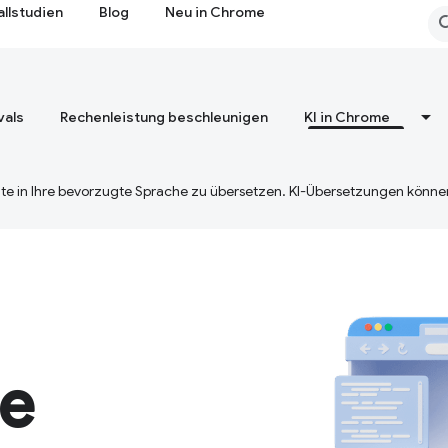
allstudien
Blog
Neu in Chrome
vals
Rechenleistung beschleunigen
KI in Chrome
te in Ihre bevorzugte Sprache zu übersetzen. KI-Übersetzungen können
me