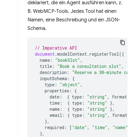
deklariert, die ein Agent ausführen kann, z.
B. WebMCP-Tools. Jedes Tool hat einen
Namen, eine Beschreibung und ein JSON-
Schema.
// Imperative API
document
.
modelContext
.
registerTool
({
name
:
"bookSlot"
,
title
:
"Book a consultation slot"
,
description
:
"Reserve a 30-minute consu
inputSchema
:
{
type
:
"object"
,
properties
:
{
date
:
{
type
:
"string"
,
format
:
"
time
:
{
type
:
"string"
},
name
:
{
type
:
"string"
},
email
:
{
type
:
"string"
,
format
:
"
},
required
:
[
"date"
,
"time"
,
"name"
,
"
},