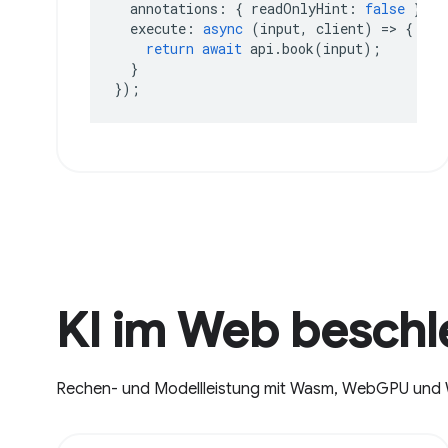
annotations
:
{
readOnlyHint
:
false
},
execute
:
async
(
input
,
client
)
=>
{
return
await
api
.
book
(
input
);
}
});
KI im Web beschl
Rechen- und Modellleistung mit Wasm, WebGPU und