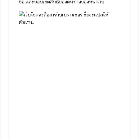
ชื่อ และขอบเขตสิทธิ์ของต้นทางของหน้าเว็บ
ltation."
,
date"
},
email"
}
email"
]