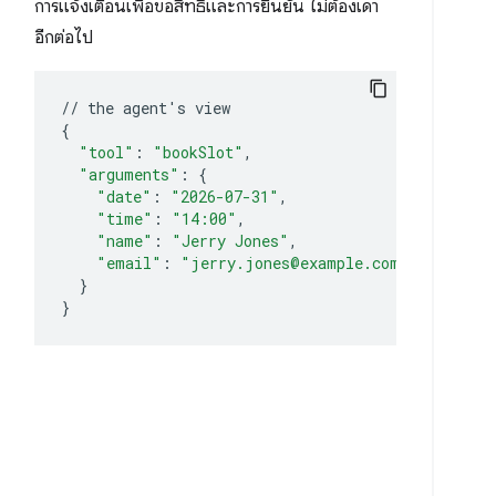
การแจ้งเตือนเพื่อขอสิทธิ์และการยืนยัน ไม่ต้องเดา
อีกต่อไป
//
the
agent
'
s
{
"tool"
:
"bookSlot"
"arguments"
:
{
"date"
:
"2026-07-31"
"time"
:
"14:00"
"name"
:
"Jerry Jones"
"email"
:
"jerry.jones@example.com"
}
}