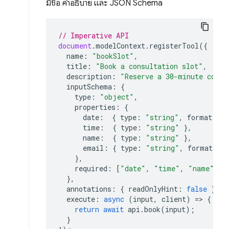
มีชื่อ คำอธิบาย และ JSON Schema
// Imperative API
document
.
modelContext
.
registerTool
({
name
:
"bookSlot"
,
title
:
"Book a consultation slot"
,
description
:
"Reserve a 30-minute consu
inputSchema
:
{
type
:
"object"
,
properties
:
{
date
:
{
type
:
"string"
,
format
:
"
time
:
{
type
:
"string"
},
name
:
{
type
:
"string"
},
email
:
{
type
:
"string"
,
format
:
"
},
required
:
[
"date"
,
"time"
,
"name"
,
"
},
annotations
:
{
readOnlyHint
:
false
},
execute
:
async
(
input
,
client
)
=>
{
return
await
api
.
book
(
input
);
}