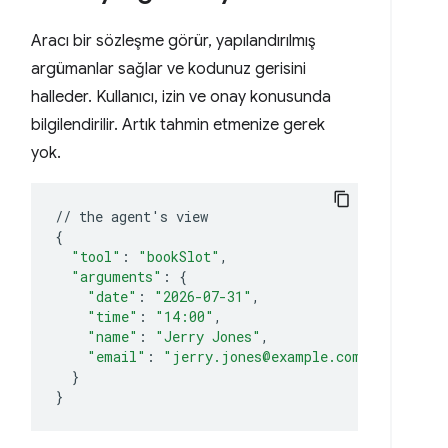
Aracı bir sözleşme görür, yapılandırılmış
argümanlar sağlar ve kodunuz gerisini
halleder. Kullanıcı, izin ve onay konusunda
bilgilendirilir. Artık tahmin etmenize gerek
yok.
//
the
agent
'
s
{
"tool"
:
"bookSlot"
"arguments"
:
{
"date"
:
"2026-07-31"
"time"
:
"14:00"
"name"
:
"Jerry Jones"
"email"
:
"jerry.jones@example.com"
}
}