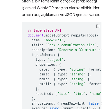
Siteniz, bir temsilcinin gerçekleştirebileceği
işlemleri WebMCP araçları olarak bildirir. Her
aracın adı, açıklaması ve JSON şeması vardır.
// Imperative API
document
.
modelContext
.
registerTool
({
name
:
"bookSlot"
,
title
:
"Book a consultation slot"
,
description
:
"Reserve a 30-minute consu
inputSchema
:
{
type
:
"object"
,
properties
:
{
date
:
{
type
:
"string"
,
format
:
"
time
:
{
type
:
"string"
},
name
:
{
type
:
"string"
},
email
:
{
type
:
"string"
,
format
:
"
},
required
:
[
"date"
,
"time"
,
"name"
,
"
},
annotations
:
{
readOnlyHint
:
false
},
execute
:
async
(
input
,
client
)
=>
{