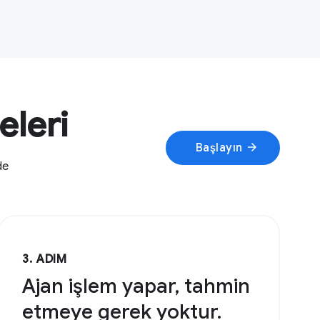
eleri
arrow_forward
Başlayın
de
3. ADIM
Ajan işlem yapar, tahmin
etmeye gerek yoktur.