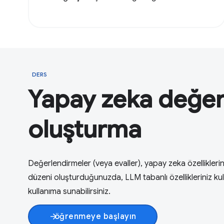
DERS
Yapay zeka değer
oluşturma
Değerlendirmeler (veya evaller), yapay zeka özelliklerin
düzeni oluşturduğunuzda, LLM tabanlı özellikleriniz kullanı
kullanıma sunabilirsiniz.
öğrenmeye başlayın
arrow_forward