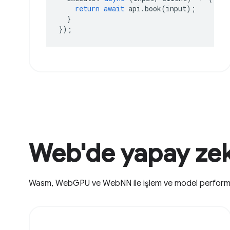
return
await
api
.
book
(
input
);
}
});
Web'de yapay zek
Wasm, WebGPU ve WebNN ile işlem ve model performansı