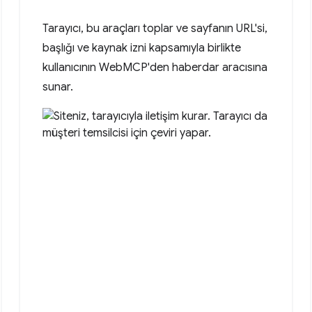
Tarayıcı, bu araçları toplar ve sayfanın URL'si,
başlığı ve kaynak izni kapsamıyla birlikte
kullanıcının WebMCP'den haberdar aracısına
sunar.
ltation."
,
date"
},
email"
}
email"
]