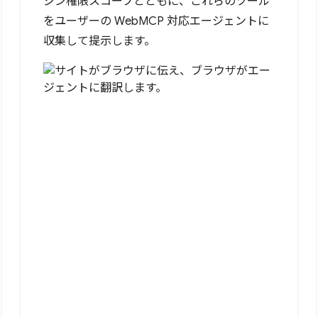
ジン権限スコープとともに、これらのツール
をユーザーの WebMCP 対応エージェントに
収集して提示します。
ltation."
,
date"
},
email"
}
email"
]