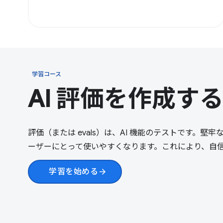
学習コース
AI 評価を作成す
評価（または evals）は、AI 機能のテストです。堅牢な
ーザーにとって使いやすくなります。これにより、自
学習を始める
arrow_forward