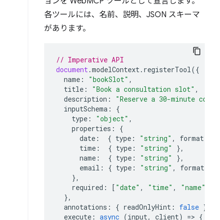
ョンを WebMCP ツールとして宣言します。
各ツールには、名前、説明、JSON スキーマ
があります。
// Imperative API
document
.
modelContext
.
registerTool
({
name
:
"bookSlot"
,
title
:
"Book a consultation slot"
,
description
:
"Reserve a 30-minute consu
inputSchema
:
{
type
:
"object"
,
properties
:
{
date
:
{
type
:
"string"
,
format
:
"
time
:
{
type
:
"string"
},
name
:
{
type
:
"string"
},
email
:
{
type
:
"string"
,
format
:
"
},
required
:
[
"date"
,
"time"
,
"name"
,
"
},
annotations
:
{
readOnlyHint
:
false
},
execute
:
async
(
input
,
client
)
=>
{