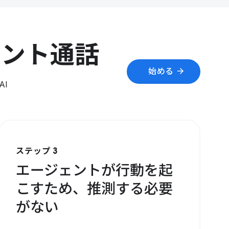
ェント通話
arrow_forward
始める
I
ステップ 3
エージェントが行動を起
こすため、推測する必要
がない