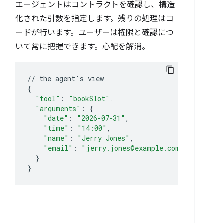
エージェントはコントラクトを確認し、構造
化された引数を指定します。残りの処理はコ
ードが行います。ユーザーは権限と確認につ
いて常に把握できます。心配を解消。
//
the
agent
'
s
{
"tool"
:
"bookSlot"
"arguments"
:
{
"date"
:
"2026-07-31"
"time"
:
"14:00"
"name"
:
"Jerry Jones"
"email"
:
"jerry.jones@example.com"
}
}