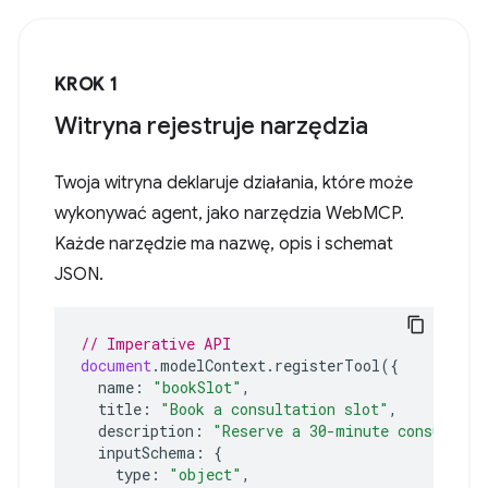
KROK 1
Witryna rejestruje narzędzia
Twoja witryna deklaruje działania, które może
wykonywać agent, jako narzędzia WebMCP.
Każde narzędzie ma nazwę, opis i schemat
JSON.
// Imperative API
document
.
modelContext
.
registerTool
({
name
:
"bookSlot"
,
title
:
"Book a consultation slot"
,
description
:
"Reserve a 30-minute consultati
inputSchema
:
{
type
:
"object"
,