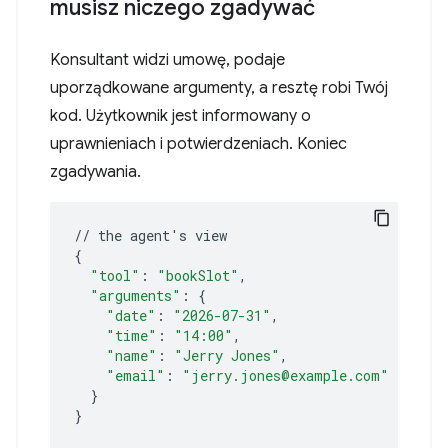
musisz niczego zgadywać
Konsultant widzi umowę, podaje
uporządkowane argumenty, a resztę robi Twój
kod. Użytkownik jest informowany o
uprawnieniach i potwierdzeniach. Koniec
zgadywania.
//
the
agent
'
s
{
"tool"
:
"bookSlot"
"arguments"
:
{
"date"
:
"2026-07-31"
"time"
:
"14:00"
"name"
:
"Jerry Jones"
"email"
:
"jerry.jones@example.com"
}
}