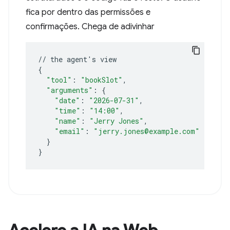
fica por dentro das permissões e
confirmações. Chega de adivinhar
//
the
agent
'
s
{
"tool"
:
"bookSlot"
"arguments"
:
{
"date"
:
"2026-07-31"
"time"
:
"14:00"
"name"
:
"Jerry Jones"
"email"
:
"jerry.jones@example.com"
}
}