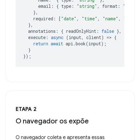
email
:
{
type
:
"string"
,
format
:
"email
},
required
:
[
"date"
,
"time"
,
"name"
,
"email
},
annotations
:
{
readOnlyHint
:
false
},
execute
:
async
(
input
,
client
)
=>
{
return
await
api
.
book
(
input
);
}
});
ETAPA 2
O navegador os expõe
O navegador coleta e apresenta essas