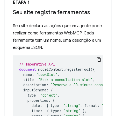
ETAPA 1
Seu site registra ferramentas
Seu site declara as ações que um agente pode
realizar como ferramentas WebMCP. Cada
ferramenta tem um nome, uma descrição e um
esquema JSON.
// Imperative API
document
.
modelContext
.
registerTool
({
name
:
"bookSlot"
,
title
:
"Book a consultation slot"
,
description
:
"Reserve a 30-minute consultati
inputSchema
:
{
type
:
"object"
,
properties
:
{
date
:
{
type
:
"string"
,
format
:
"date"
time
:
{
type
:
"string"
},
name
:
{
type
:
"string"
},