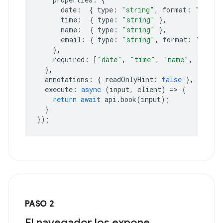
date
:
{
type
:
"string"
,
format
:
"date"
time
:
{
type
:
"string"
},
name
:
{
type
:
"string"
},
email
:
{
type
:
"string"
,
format
:
"email
},
required
:
[
"date"
,
"time"
,
"name"
,
"email
},
annotations
:
{
readOnlyHint
:
false
},
execute
:
async
(
input
,
client
)
=>
{
return
await
api
.
book
(
input
);
}
});
PASO 2
El navegador los expone