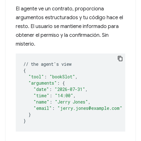
El agente ve un contrato, proporciona
argumentos estructurados y tu código hace el
resto. El usuario se mantiene informado para
obtener el permiso y la confirmación. Sin
misterio.
//
the
agent
'
s
{
"tool"
:
"bookSlot"
"arguments"
:
{
"date"
:
"2026-07-31"
"time"
:
"14:00"
"name"
:
"Jerry Jones"
"email"
:
"jerry.jones@example.com"
}
}