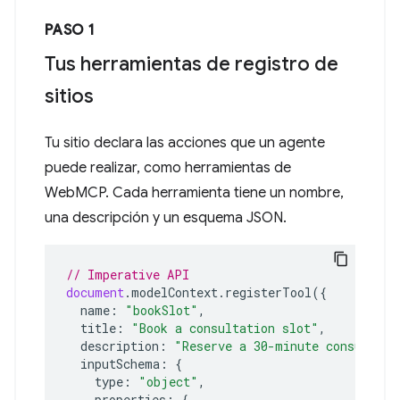
PASO 1
Tus herramientas de registro de
sitios
Tu sitio declara las acciones que un agente
puede realizar, como herramientas de
WebMCP. Cada herramienta tiene un nombre,
una descripción y un esquema JSON.
// Imperative API
document
.
modelContext
.
registerTool
({
name
:
"bookSlot"
,
title
:
"Book a consultation slot"
,
description
:
"Reserve a 30-minute consultati
inputSchema
:
{
type
:
"object"
,
properties
:
{