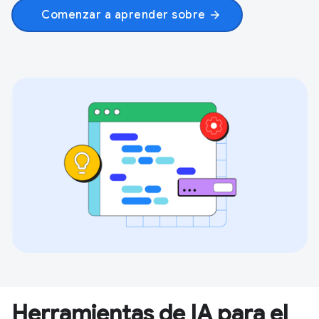
Comenzar a aprender sobre
arrow_forward
Herramientas de IA para el