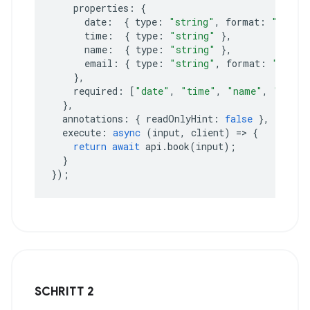
properties
:
{
date
:
{
type
:
"string"
,
format
:
"date"
time
:
{
type
:
"string"
},
name
:
{
type
:
"string"
},
email
:
{
type
:
"string"
,
format
:
"email
},
required
:
[
"date"
,
"time"
,
"name"
,
"email
},
annotations
:
{
readOnlyHint
:
false
},
execute
:
async
(
input
,
client
)
=>
{
return
await
api
.
book
(
input
);
}
});
SCHRITT 2