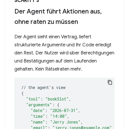
SCHRITT 3
Der Agent führt Aktionen aus,
ohne raten zu müssen
Der Agent sieht einen Vertrag, liefert
strukturierte Argumente und Ihr Code erledigt
den Rest. Der Nutzer wird über Berechtigungen
und Bestätigungen auf dem Laufenden
gehalten. Kein Rätselraten mehr.
//
the
agent
'
s
{
"tool"
:
"bookSlot"
"arguments"
:
{
"date"
:
"2026-07-31"
"time"
:
"14:00"
"name"
:
"Jerry Jones"
"email"
:
"jerry.jones@example.com"