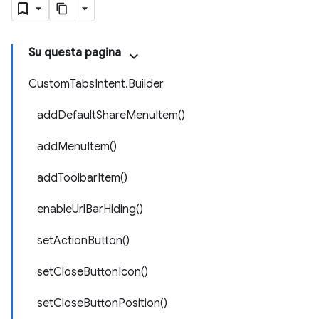
Su questa pagina
CustomTabsIntent.Builder
addDefaultShareMenuItem()
addMenuItem()
addToolbarItem()
enableUrlBarHiding()
setActionButton()
setCloseButtonIcon()
setCloseButtonPosition()