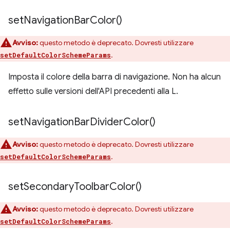
set
Navigation
Bar
Color(
)
Avviso:
questo metodo è deprecato. Dovresti utilizzare
.
setDefaultColorSchemeParams
Imposta il colore della barra di navigazione. Non ha alcun
effetto sulle versioni dell'API precedenti alla L.
set
Navigation
Bar
Divider
Color(
)
Avviso:
questo metodo è deprecato. Dovresti utilizzare
.
setDefaultColorSchemeParams
set
Secondary
Toolbar
Color(
)
Avviso:
questo metodo è deprecato. Dovresti utilizzare
.
setDefaultColorSchemeParams