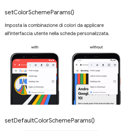
set
Color
Scheme
Params(
)
Imposta la combinazione di colori da applicare
all'interfaccia utente nella scheda personalizzata.
set
Default
Color
Scheme
Params(
)