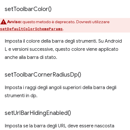
set
Toolbar
Color(
)
Avviso:
questo metodo è deprecato. Dovresti utilizzare
.
setDefaultColorSchemeParams
Imposta il colore della barra degli strumenti. Su Android
L e versioni successive, questo colore viene applicato
anche alla barra di stato.
set
Toolbar
Corner
Radius
Dp(
)
Imposta i raggi degli angoli superiori della barra degli
strumenti in dp.
set
Url
Bar
Hiding
Enabled(
)
Imposta se la barra degli URL deve essere nascosta