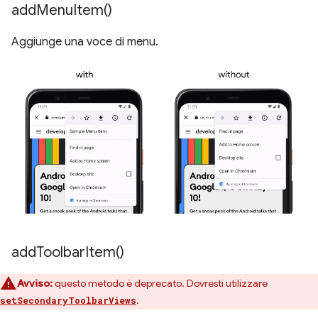
add
Menu
Item(
)
Aggiunge una voce di menu.
add
Toolbar
Item(
)
Avviso:
questo metodo è deprecato. Dovresti utilizzare
.
setSecondaryToolbarViews