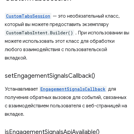
CustomTabsSession
— это необязательный класс,
который вы можете предоставить экземпляру
CustomTabsIntent.Builder()
. При использовании вы
можете использовать этот класс для обработки
любого взаимодействия с пользовательской
вкладкой.
set
Engagement
Signals
Callback(
)
Устанавливает
EngagementSignalsCallback
для
получения обратных вызовов для событий, связанных
с взаимодействием пользователя с веб-страницей на
вкладке.
is
Engagement
Signals
Api
Available(
)