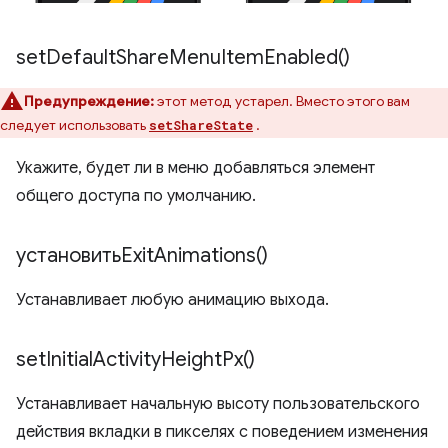
set
Default
Share
Menu
Item
Enabled(
)
Предупреждение:
этот метод устарел. Вместо этого вам
следует использовать
.
setShareState
Укажите, будет ли в меню добавляться элемент
общего доступа по умолчанию.
установить
Exit
Animations(
)
Устанавливает любую анимацию выхода.
set
Initial
Activity
Height
Px(
)
Устанавливает начальную высоту пользовательского
действия вкладки в пикселях с поведением изменения