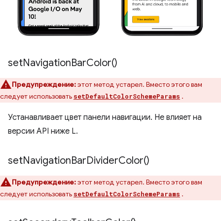
set
Navigation
Bar
Color(
)
Предупреждение:
этот метод устарел. Вместо этого вам
следует использовать
.
setDefaultColorSchemeParams
Устанавливает цвет панели навигации. Не влияет на
версии API ниже L.
set
Navigation
Bar
Divider
Color(
)
Предупреждение:
этот метод устарел. Вместо этого вам
следует использовать
.
setDefaultColorSchemeParams