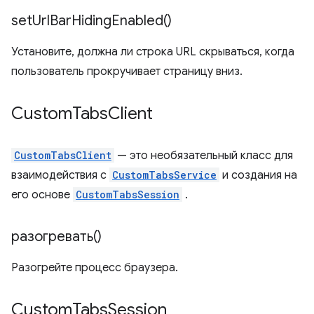
set
Url
Bar
Hiding
Enabled(
)
Установите, должна ли строка URL скрываться, когда
пользователь прокручивает страницу вниз.
Custom
Tabs
Client
CustomTabsClient
— это необязательный класс для
взаимодействия с
CustomTabsService
и создания на
его основе
CustomTabsSession
.
разогревать()
Разогрейте процесс браузера.
Custom
Tabs
Session