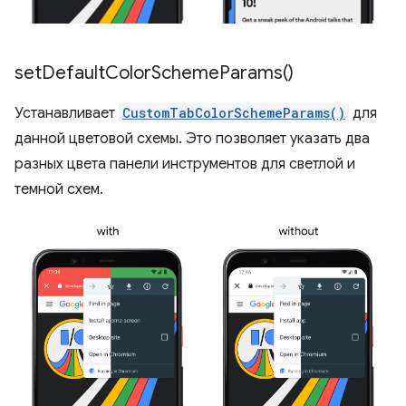
set
Default
Color
Scheme
Params(
)
Устанавливает
CustomTabColorSchemeParams()
для
данной цветовой схемы. Это позволяет указать два
разных цвета панели инструментов для светлой и
темной схем.