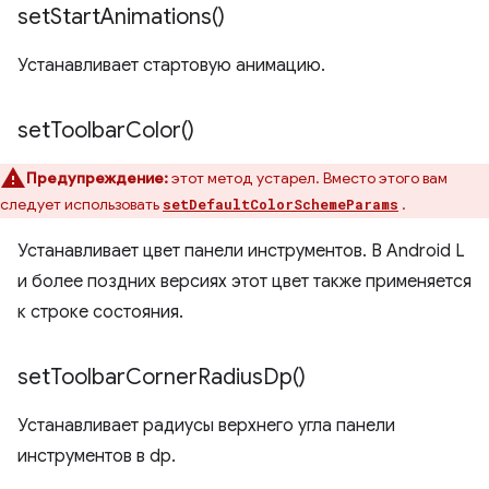
set
Start
Animations(
)
Устанавливает стартовую анимацию.
set
Toolbar
Color(
)
Предупреждение:
этот метод устарел. Вместо этого вам
следует использовать
.
setDefaultColorSchemeParams
Устанавливает цвет панели инструментов. В Android L
и более поздних версиях этот цвет также применяется
к строке состояния.
set
Toolbar
Corner
Radius
Dp(
)
Устанавливает радиусы верхнего угла панели
инструментов в dp.