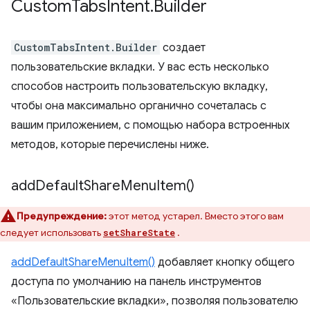
Custom
Tabs
Intent
.
Builder
CustomTabsIntent.Builder
создает
пользовательские вкладки. У вас есть несколько
способов настроить пользовательскую вкладку,
чтобы она максимально органично сочеталась с
вашим приложением, с помощью набора встроенных
методов, которые перечислены ниже.
add
Default
Share
Menu
Item(
)
Предупреждение:
этот метод устарел. Вместо этого вам
следует использовать
.
setShareState
addDefaultShareMenuItem()
добавляет кнопку общего
доступа по умолчанию на панель инструментов
«Пользовательские вкладки», позволяя пользователю