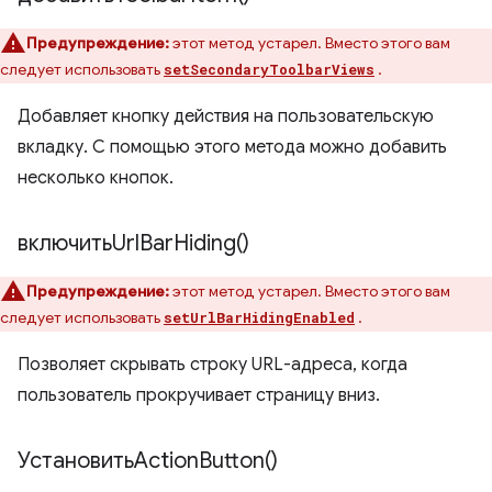
Предупреждение:
этот метод устарел. Вместо этого вам
следует использовать
.
setSecondaryToolbarViews
Добавляет кнопку действия на пользовательскую
вкладку. С помощью этого метода можно добавить
несколько кнопок.
включить
Url
Bar
Hiding(
)
Предупреждение:
этот метод устарел. Вместо этого вам
следует использовать
.
setUrlBarHidingEnabled
Позволяет скрывать строку URL-адреса, когда
пользователь прокручивает страницу вниз.
Установить
Action
Button(
)