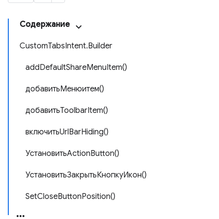
Содержание
CustomTabsIntent.Builder
addDefaultShareMenuItem()
добавитьМенюитем()
добавитьToolbarItem()
включитьUrlBarHiding()
УстановитьActionButton()
УстановитьЗакрытьКнопкуИкон()
SetCloseButtonPosition()