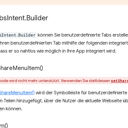
bs
Intent
.
Builder
sIntent.Builder
können Sie benutzerdefinierte Tabs erstell
Ihren benutzerdefinierten Tab mithilfe der folgenden integri
ass er so nahtlos wie möglich in Ihre App integriert wird.
Share
Menu
Item(
)
hode wird nicht mehr unterstützt. Verwenden Sie stattdessen
setShar
ShareMenuItem()
wird der Symbolleiste für benutzerdefiniert
m Teilen hinzugefügt, über die Nutzer die aktuelle Webseite 
len können.
em(
)