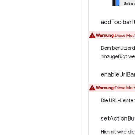
add
Toolbar
I
Warnung
:Diese Met
Dem benutzerdef
hinzugefügt we
enable
Url
Ba
Warnung
:Diese Met
Die URL-Leiste 
set
Action
Bu
Hiermit wird di