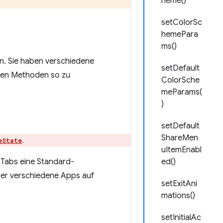
heme()
setColorSc
hemePara
ms()
en. Sie haben verschiedene
setDefault
erten Methoden so zu
ColorSche
meParams(
)
setDefault
ShareMen
.
eState
uItemEnabl
e Tabs eine Standard-
ed()
über verschiedene Apps auf
setExitAni
mations()
setInitialAc