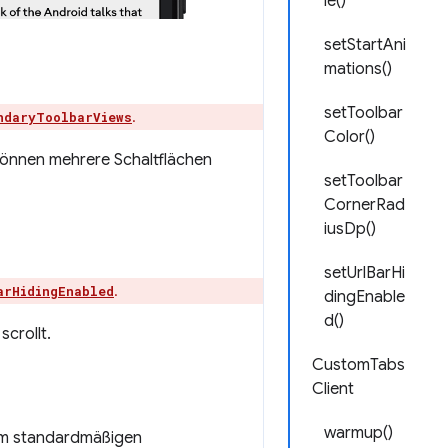
le()
setStartAni
mations()
setToolbar
.
ndaryToolbarViews
Color()
können mehrere Schaltflächen
setToolbar
CornerRad
iusDp()
setUrlBarHi
.
arHidingEnabled
dingEnable
d()
crollt.
CustomTabs
Client
warmup()
 dem standardmäßigen