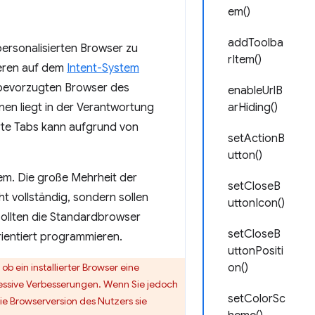
em()
addToolba
 personalisierten Browser zu
rItem()
sieren auf dem
Intent-System
 bevorzugten Browser des
enableUrlB
en liegt in der Verantwortung
arHiding()
erte Tabs kann aufgrund von
setActionB
utton()
m. Die große Mehrheit der
setCloseB
t vollständig, sondern sollen
uttonIcon()
 sollten die Standardbrowser
setCloseB
rientiert programmieren.
uttonPositi
b ein installierter Browser eine
on()
ressive Verbesserungen. Wenn Sie jedoch
setColorSc
e Browserversion des Nutzers sie