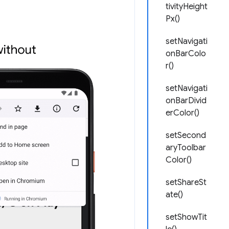
tivityHeight
Px()
setNavigati
onBarColo
r()
setNavigati
onBarDivid
erColor()
setSecond
aryToolbar
Color()
setShareSt
ate()
setShowTit