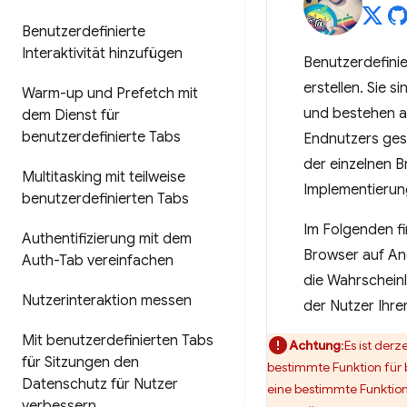
Benutzerdefinierte
Interaktivität hinzufügen
Benutzerdefinie
erstellen. Sie 
Warm-up und Prefetch mit
und bestehen a
dem Dienst für
benutzerdefinierte Tabs
Endnutzers ges
der einzelnen B
Multitasking mit teilweise
Implementierun
benutzerdefinierten Tabs
Im Folgenden fi
Authentifizierung mit dem
Browser auf And
Auth-Tab vereinfachen
die Wahrscheinl
Nutzerinteraktion messen
der Nutzer Ihre
Mit benutzerdefinierten Tabs
Achtung
:Es ist der
für Sitzungen den
bestimmte Funktion für 
Datenschutz für Nutzer
eine bestimmte Funktion
verbessern