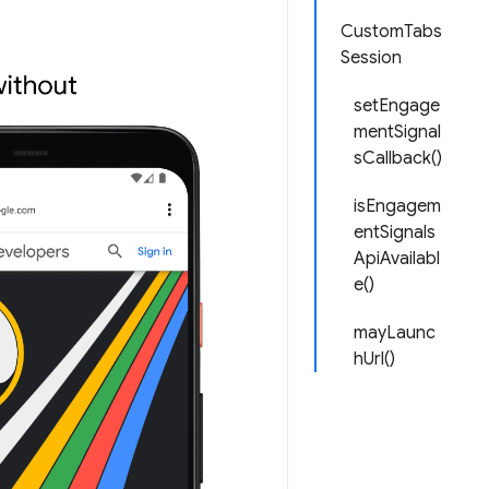
CustomTabs
Session
setEngage
mentSignal
sCallback()
isEngagem
entSignals
ApiAvailabl
e()
mayLaunc
hUrl()