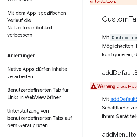
unterstützen.
Mit dem App-spezifischen
Custom
Ta
Verlauf die
Nutzerfreundlichkeit
verbessern
Mit
CustomTab
Möglichkeiten, 
konfigurieren, d
Anleitungen
Native Apps dürfen Inhalte
add
Default
verarbeiten
Warnung
:Diese Met
Benutzerdefinierten Tab für
Links in Web
View öffnen
Mit
addDefault
Schaltfläche zu
Unterstützung von
ihrem Gerät tei
benutzerdefinierten Tabs auf
dem Gerät prüfen
add
Menu
It