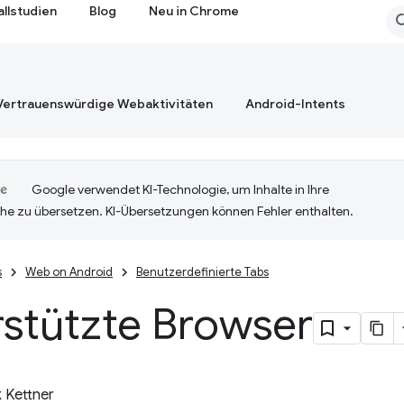
allstudien
Blog
Neu in Chrome
Vertrauenswürdige Webaktivitäten
Android-Intents
Google verwendet KI-Technologie, um Inhalte in Ihre
he zu übersetzen. KI-Übersetzungen können Fehler enthalten.
s
Web on Android
Benutzerdefinierte Tabs
rstützte Browser
k Kettner