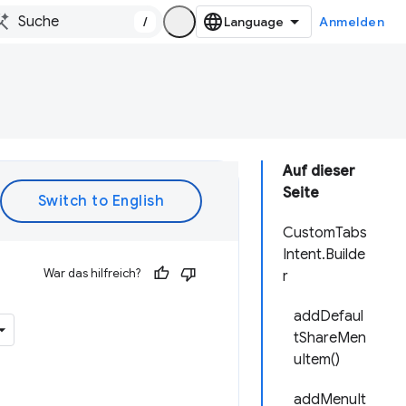
/
Anmelden
Auf dieser
Seite
CustomTabs
Intent.Builde
War das hilfreich?
r
addDefaul
tShareMen
uItem()
addMenuIt