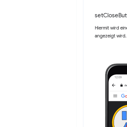
set
Close
But
Hiermit wird ei
angezeigt wird.