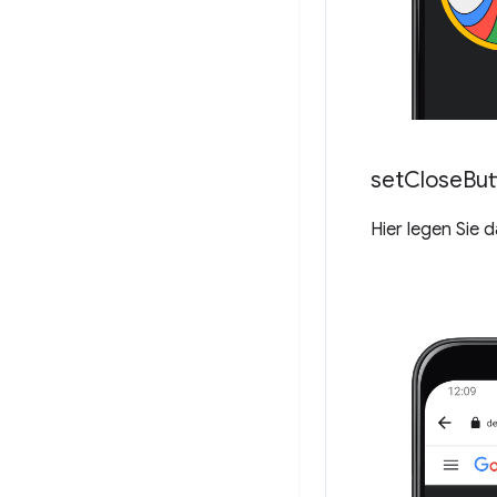
set
Close
But
Hier legen Sie 