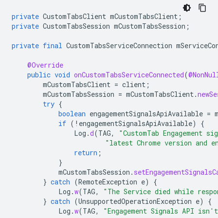
private
CustomTabsClient
mCustomTabsClient
;
private
CustomTabsSession
mCustomTabsSession
;
private
final
CustomTabsServiceConnection
mServiceCo
@Override
public
void
onCustomTabsServiceConnected
(
@NonNul
mCustomTabsClient
=
client
;
mCustomTabsSession
=
mCustomTabsClient
.
newSe
try
{
boolean
engagementSignalsApiAvailable
=
if
(
!
engagementSignalsApiAvailable
)
{
Log
.
d
(
TAG
,
"CustomTab Engagement sig
"latest Chrome version and e
return
;
}
mCustomTabsSession
.
setEngagementSignalsC
}
catch
(
RemoteException
e
)
{
Log
.
w
(
TAG
,
"The Service died while respo
}
catch
(
UnsupportedOperationException
e
)
{
Log
.
w
(
TAG
,
"Engagement Signals API isn't