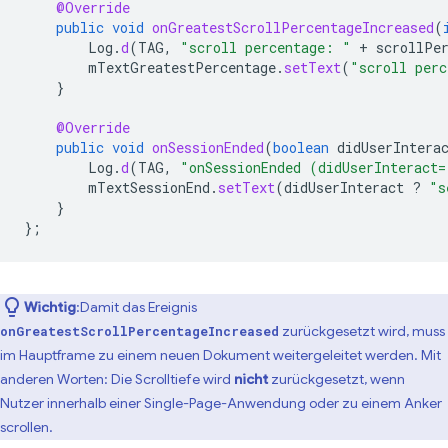
@Override
public
void
onGreatestScrollPercentageIncreased
(
Log
.
d
(
TAG
,
"scroll percentage: "
+
scrollPe
mTextGreatestPercentage
.
setText
(
"scroll perc
}
@Override
public
void
onSessionEnded
(
boolean
didUserIntera
Log
.
d
(
TAG
,
"onSessionEnded (didUserInteract=
mTextSessionEnd
.
setText
(
didUserInteract
?
"s
}
};
Wichtig
:Damit das Ereignis
zurückgesetzt wird, muss
onGreatestScrollPercentageIncreased
im Hauptframe zu einem neuen Dokument weitergeleitet werden. Mit
anderen Worten: Die Scrolltiefe wird
nicht
zurückgesetzt, wenn
Nutzer innerhalb einer Single-Page-Anwendung oder zu einem Anker
scrollen.