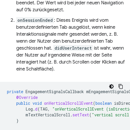
beendet. Der Wert wird bei jeder neuen Navigation
auf 0% zurückgesetzt.
onSessionEnded
: Dieses Ereignis wird vom
benutzerdefinierten Tab ausgelöst, wenn keine
Interaktionssignale mehr gesendet werden, z. B.
wenn der Nutzer den benutzerdefinierten Tab
geschlossen hat.
didUserInteract
ist wahr, wenn
der Nutzer auf irgendeine Weise mit der Seite
interagiert hat (z. B. durch Scrollen oder Klicken auf
eine Schaltfläche).
private
EngagementSignalsCallback
mEngagementSignals
@Override
public
void
onVerticalScrollEvent
(
boolean
isDire
Log
.
d
(
TAG
,
"onVerticalScrollEvent (isDirecti
mTextVerticalScroll
.
setText
(
"vertical scroll
}