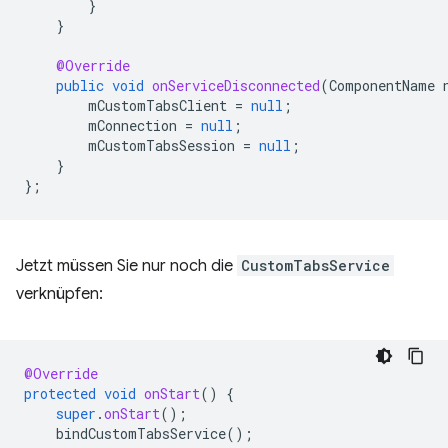
}
}
@Override
public
void
onServiceDisconnected
(
ComponentName
mCustomTabsClient
=
null
;
mConnection
=
null
;
mCustomTabsSession
=
null
;
}
};
Jetzt müssen Sie nur noch die
CustomTabsService
verknüpfen:
@Override
protected
void
onStart
()
{
super
.
onStart
();
bindCustomTabsService
();