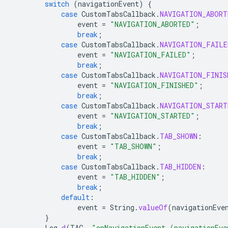
switch
(
navigationEvent
)
{
case
CustomTabsCallback
.
NAVIGATION_ABORT
event
=
"NAVIGATION_ABORTED"
;
break
;
case
CustomTabsCallback
.
NAVIGATION_FAILE
event
=
"NAVIGATION_FAILED"
;
break
;
case
CustomTabsCallback
.
NAVIGATION_FINIS
event
=
"NAVIGATION_FINISHED"
;
break
;
case
CustomTabsCallback
.
NAVIGATION_START
event
=
"NAVIGATION_STARTED"
;
break
;
case
CustomTabsCallback
.
TAB_SHOWN
:
event
=
"TAB_SHOWN"
;
break
;
case
CustomTabsCallback
.
TAB_HIDDEN
:
event
=
"TAB_HIDDEN"
;
break
;
default
:
event
=
String
.
valueOf
(
navigationEve
}
Log
.
d
(
TAG
,
"onNavigationEvent (navigationEve