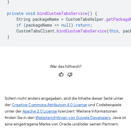
}
private
void
bindCustomTabsService
()
{
String
packageName
=
CustomTabsHelper
.
getPackage
if
(
packageName
==
null
)
return
;
CustomTabsClient
.
bindCustomTabsService
(
this
,
pac
}
War das hilfreich?
Sofern nicht anders angegeben, sind die Inhalte dieser Seite unter
der
Creative Commons Attribution 4.0 License
und Codebeispiele
unter der
Apache 2.0 License
lizenziert. Weitere Informationen
finden Sie in den
Websiterichtlinien von Google Developers
. Java ist
eine eingetragene Marke von Oracle und/oder seinen Partnern.