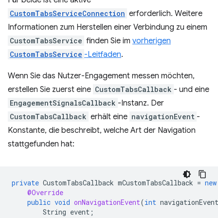
Für beide ist eine aktive
CustomTabsServiceConnection
erforderlich. Weitere
Informationen zum Herstellen einer Verbindung zu einem
CustomTabsService
finden Sie im
vorherigen
CustomTabsService
-Leitfaden
.
Wenn Sie das Nutzer-Engagement messen möchten,
erstellen Sie zuerst eine
CustomTabsCallback
- und eine
EngagementSignalsCallback
-Instanz. Der
CustomTabsCallback
erhält eine
navigationEvent
-
Konstante, die beschreibt, welche Art der Navigation
stattgefunden hat:
private
CustomTabsCallback
mCustomTabsCallback
=
new
@Override
public
void
onNavigationEvent
(
int
navigationEven
String
event
;