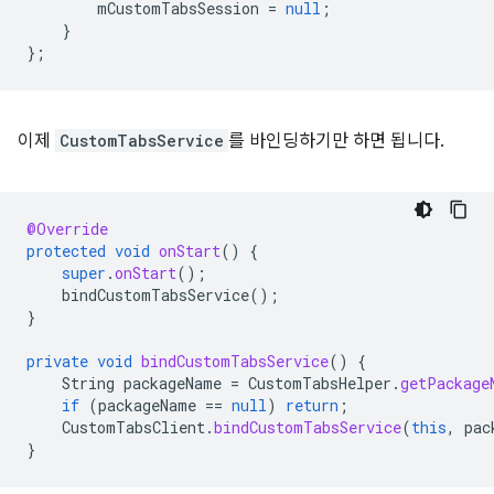
mCustomTabsSession
=
null
;
}
};
이제
CustomTabsService
를 바인딩하기만 하면 됩니다.
@Override
protected
void
onStart
()
{
super
.
onStart
();
bindCustomTabsService
();
}
private
void
bindCustomTabsService
()
{
String
packageName
=
CustomTabsHelper
.
getPackage
if
(
packageName
==
null
)
return
;
CustomTabsClient
.
bindCustomTabsService
(
this
,
pac
}