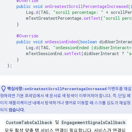
@Override
public
void
onGreatestScrollPercentageIncreased
(
Log
.
d
(
TAG
,
"scroll percentage: "
+
scrollPe
mTextGreatestPercentage
.
setText
(
"scroll perc
}
@Override
public
void
onSessionEnded
(
boolean
didUserIntera
Log
.
d
(
TAG
,
"onSessionEnded (didUserInteract=
mTextSessionEnd
.
setText
(
didUserInteract
?
"s
}
};
핵심사항:
이벤트를 재설
onGreatestScrollPercentageIncreased
정하려면 기본 프레임에서 새 문서로 새 탐색이 이루어져야 합니다. 즉, 단일 페
이지 애플리케이션 내에서 탐색하거나 앵커로 이동할 때 스크롤 심도가 재설정
되지
않습니다
.
CustomTabsCallback
및
EngagementSignalsCallback
모두 활성 맞춤 탭 서비스 연결이 필요합니다. 서비스가 연결되