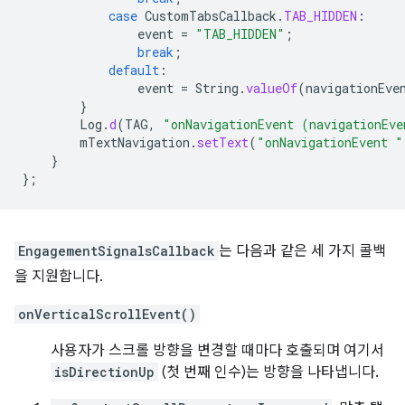
case
CustomTabsCallback
.
TAB_HIDDEN
:
event
=
"TAB_HIDDEN"
;
break
;
default
:
event
=
String
.
valueOf
(
navigationEve
}
Log
.
d
(
TAG
,
"onNavigationEvent (navigationEve
mTextNavigation
.
setText
(
"onNavigationEvent "
}
};
EngagementSignalsCallback
는 다음과 같은 세 가지 콜백
을 지원합니다.
onVerticalScrollEvent()
사용자가 스크롤 방향을 변경할 때마다 호출되며 여기서
isDirectionUp
(첫 번째 인수)는 방향을 나타냅니다.