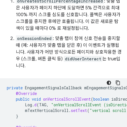
onGreatestScrollPercentageIncreased
: 맞춤 탭
은 사용자가 페이지 하단에 도달하면 5% 간격으로 최대
100% 까지 스크롤 심도를 신호합니다. 콜백은 사용자가
스크롤을 중지한 후에만 호출됩니다. 이 값은 새로운 탐
색이 있을 때마다 0% 로 재설정됩니다.
onSessionEnded
: 맞춤 탭이 참여 신호 전송을 중지할
때 (예: 사용자가 맞춤 탭을 닫은 후) 이 이벤트가 실행됩
니다. 사용자가 어떤 방식으로든 페이지와 상호작용한 경
우 (스크롤, 버튼 클릭 등)
didUserInteract
는 true입
니다.
private
EngagementSignalsCallback
mEngagementSignals
@Override
public
void
onVerticalScrollEvent
(
boolean
isDire
Log
.
d
(
TAG
,
"onVerticalScrollEvent (isDirecti
mTextVerticalScroll
.
setText
(
"vertical scroll
}