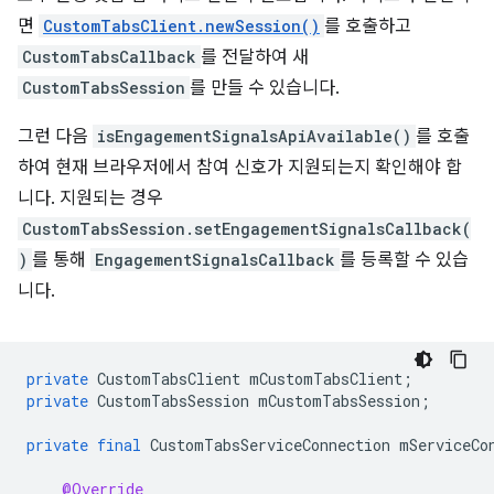
면
CustomTabsClient.newSession()
를 호출하고
CustomTabsCallback
를 전달하여 새
CustomTabsSession
를 만들 수 있습니다.
그런 다음
isEngagementSignalsApiAvailable()
를 호출
하여 현재 브라우저에서 참여 신호가 지원되는지 확인해야 합
니다. 지원되는 경우
CustomTabsSession.setEngagementSignalsCallback(
)
를 통해
EngagementSignalsCallback
를 등록할 수 있습
니다.
private
CustomTabsClient
mCustomTabsClient
;
private
CustomTabsSession
mCustomTabsSession
;
private
final
CustomTabsServiceConnection
mServiceCo
@Override