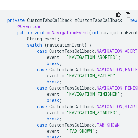
private
CustomTabsCallback
mCustomTabsCallback
=
new
@Override
public
void
onNavigationEvent
(
int
navigationEven
String
event
;
switch
(
navigationEvent
)
{
case
CustomTabsCallback
.
NAVIGATION_ABORT
event
=
"NAVIGATION_ABORTED"
;
break
;
case
CustomTabsCallback
.
NAVIGATION_FAILE
event
=
"NAVIGATION_FAILED"
;
break
;
case
CustomTabsCallback
.
NAVIGATION_FINIS
event
=
"NAVIGATION_FINISHED"
;
break
;
case
CustomTabsCallback
.
NAVIGATION_START
event
=
"NAVIGATION_STARTED"
;
break
;
case
CustomTabsCallback
.
TAB_SHOWN
:
event
=
"TAB_SHOWN"
;
break
;