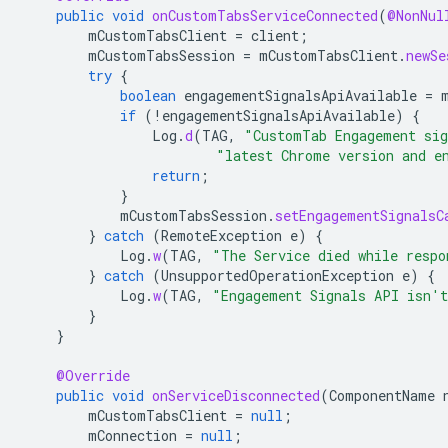
public
void
onCustomTabsServiceConnected
(
@NonNul
mCustomTabsClient
=
client
;
mCustomTabsSession
=
mCustomTabsClient
.
newSe
try
{
boolean
engagementSignalsApiAvailable
=
if
(
!
engagementSignalsApiAvailable
)
{
Log
.
d
(
TAG
,
"CustomTab Engagement sig
"latest Chrome version and e
return
;
}
mCustomTabsSession
.
setEngagementSignalsC
}
catch
(
RemoteException
e
)
{
Log
.
w
(
TAG
,
"The Service died while respo
}
catch
(
UnsupportedOperationException
e
)
{
Log
.
w
(
TAG
,
"Engagement Signals API isn't
}
}
@Override
public
void
onServiceDisconnected
(
ComponentName
mCustomTabsClient
=
null
;
mConnection
=
null
;