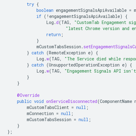
try
{
boolean
engagementSignalsApiAvailable
=
if
(
!
engagementSignalsApiAvailable
)
{
Log
.
d
(
TAG
,
"CustomTab Engagement sig
"latest Chrome version and e
return
;
}
mCustomTabsSession
.
setEngagementSignalsC
}
catch
(
RemoteException
e
)
{
Log
.
w
(
TAG
,
"The Service died while respo
}
catch
(
UnsupportedOperationException
e
)
{
Log
.
w
(
TAG
,
"Engagement Signals API isn't
}
}
@Override
public
void
onServiceDisconnected
(
ComponentName
mCustomTabsClient
=
null
;
mConnection
=
null
;
mCustomTabsSession
=
null
;
}
};