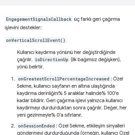
EngagementSignalsCallback
üç farklı geri çağırma
işlevini destekler:
onVerticalScrollEvent()
Kullanıcı kaydırma yönünü her değiştirdiğinde
çağrılır.
isDirectionUp
(ilk bağımsız değişken),
yönü belirtir.
onGreatestScrollPercentageIncreased
: Özel
Sekme, kullanıcı sayfanın en altına ulaştığında
kaydırma derinliğini% 5 aralıklar halinde% 100'e
kadar bildirir. Geri çağırma işlevi yalnızca kullanıcı
kaydırmayı durdurduktan sonra çağrılır. Değer, her
yeni gezinmeyle% 0'a sıfırlanır.
onSessionEnded
: Özel Sekme, etkileşim sinyalleri
göndermeyi durdurduğunda (örneğin, kullanıcı Özel