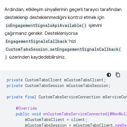
Ardından, etkileşim sinyallerinin geçerli tarayıcı tarafından
desteklenip desteklenmediğini kontrol etmek için
isEngagementSignalsApiAvailable()
işlevini
çağırmanız gerekir. Destekleniyorsa
EngagementSignalsCallback
'nizi
CustomTabsSession.setEngagementSignalsCallback(
)
üzerinden kaydedebilirsiniz.
private
CustomTabsClient
mCustomTabsClient
;
private
CustomTabsSession
mCustomTabsSession
;
private
final
CustomTabsServiceConnection
mServiceCo
@Override
public
void
onCustomTabsServiceConnected
(
@NonNul
mCustomTabsClient
=
client
;
mCustomTabsSession
=
mCustomTabsClient
.
newSe