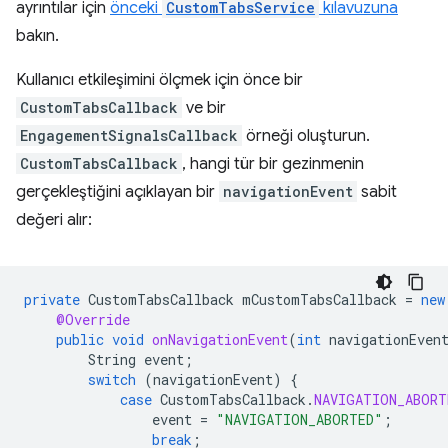
ayrıntılar için
önceki
CustomTabsService
kılavuzuna
bakın.
Kullanıcı etkileşimini ölçmek için önce bir
CustomTabsCallback
ve bir
EngagementSignalsCallback
örneği oluşturun.
CustomTabsCallback
, hangi tür bir gezinmenin
gerçekleştiğini açıklayan bir
navigationEvent
sabit
değeri alır:
private
CustomTabsCallback
mCustomTabsCallback
=
new
@Override
public
void
onNavigationEvent
(
int
navigationEven
String
event
;
switch
(
navigationEvent
)
{
case
CustomTabsCallback
.
NAVIGATION_ABORT
event
=
"NAVIGATION_ABORTED"
;
break
;