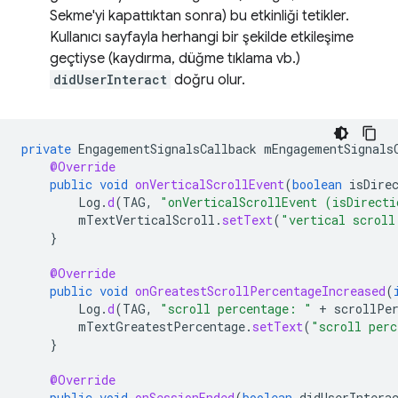
Sekme'yi kapattıktan sonra) bu etkinliği tetikler.
Kullanıcı sayfayla herhangi bir şekilde etkileşime
geçtiyse (kaydırma, düğme tıklama vb.)
didUserInteract
doğru olur.
private
EngagementSignalsCallback
mEngagementSignals
@Override
public
void
onVerticalScrollEvent
(
boolean
isDire
Log
.
d
(
TAG
,
"onVerticalScrollEvent (isDirecti
mTextVerticalScroll
.
setText
(
"vertical scroll
}
@Override
public
void
onGreatestScrollPercentageIncreased
(
Log
.
d
(
TAG
,
"scroll percentage: "
+
scrollPe
mTextGreatestPercentage
.
setText
(
"scroll perc
}
@Override
public
void
onSessionEnded
(
boolean
didUserIntera