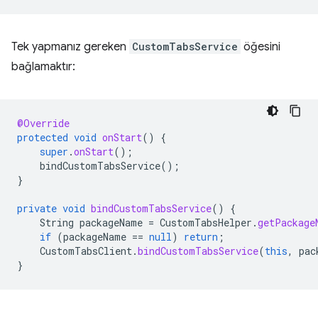
Tek yapmanız gereken
CustomTabsService
öğesini
bağlamaktır:
@Override
protected
void
onStart
()
{
super
.
onStart
();
bindCustomTabsService
();
}
private
void
bindCustomTabsService
()
{
String
packageName
=
CustomTabsHelper
.
getPackage
if
(
packageName
==
null
)
return
;
CustomTabsClient
.
bindCustomTabsService
(
this
,
pac
}