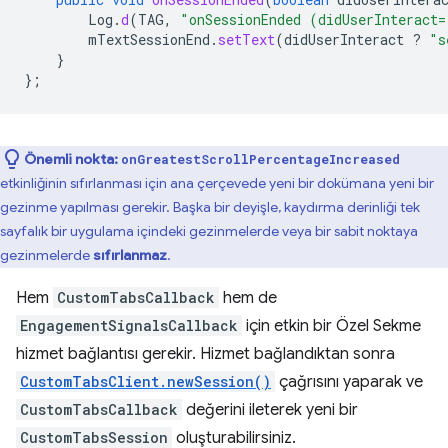
Log
.
d
(
TAG
,
"onSessionEnded (didUserInteract=
mTextSessionEnd
.
setText
(
didUserInteract
?
"s
}
};
Önemli nokta:
onGreatestScrollPercentageIncreased
etkinliğinin sıfırlanması için ana çerçevede yeni bir dokümana yeni bir
gezinme yapılması gerekir. Başka bir deyişle, kaydırma derinliği tek
sayfalık bir uygulama içindeki gezinmelerde veya bir sabit noktaya
gezinmelerde
sıfırlanmaz
.
Hem
CustomTabsCallback
hem de
EngagementSignalsCallback
için etkin bir Özel Sekme
hizmet bağlantısı gerekir. Hizmet bağlandıktan sonra
CustomTabsClient.newSession()
çağrısını yaparak ve
CustomTabsCallback
değerini ileterek yeni bir
CustomTabsSession
oluşturabilirsiniz.