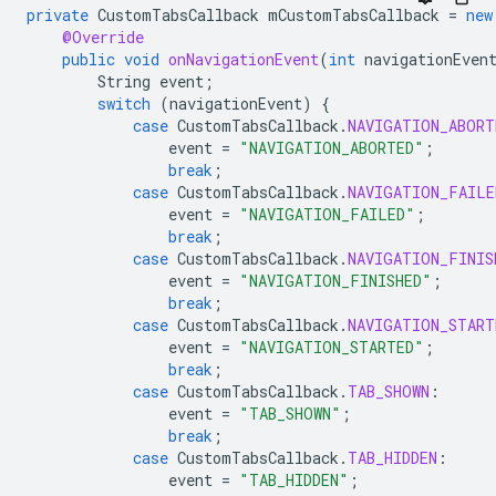
private
CustomTabsCallback
mCustomTabsCallback
=
new
@Override
public
void
onNavigationEvent
(
int
navigationEven
String
event
;
switch
(
navigationEvent
)
{
case
CustomTabsCallback
.
NAVIGATION_ABORT
event
=
"NAVIGATION_ABORTED"
;
break
;
case
CustomTabsCallback
.
NAVIGATION_FAILE
event
=
"NAVIGATION_FAILED"
;
break
;
case
CustomTabsCallback
.
NAVIGATION_FINIS
event
=
"NAVIGATION_FINISHED"
;
break
;
case
CustomTabsCallback
.
NAVIGATION_START
event
=
"NAVIGATION_STARTED"
;
break
;
case
CustomTabsCallback
.
TAB_SHOWN
:
event
=
"TAB_SHOWN"
;
break
;
case
CustomTabsCallback
.
TAB_HIDDEN
:
event
=
"TAB_HIDDEN"
;