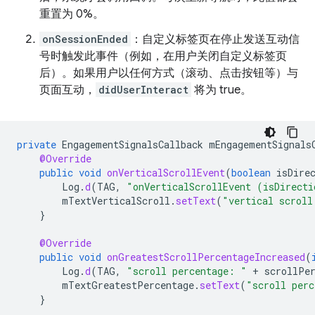
重置为 0%。
onSessionEnded
：自定义标签页在停止发送互动信
号时触发此事件（例如，在用户关闭自定义标签页
后）。如果用户以任何方式（滚动、点击按钮等）与
页面互动，
didUserInteract
将为 true。
private
EngagementSignalsCallback
mEngagementSignals
@Override
public
void
onVerticalScrollEvent
(
boolean
isDire
Log
.
d
(
TAG
,
"onVerticalScrollEvent (isDirecti
mTextVerticalScroll
.
setText
(
"vertical scroll
}
@Override
public
void
onGreatestScrollPercentageIncreased
(
Log
.
d
(
TAG
,
"scroll percentage: "
+
scrollPe
mTextGreatestPercentage
.
setText
(
"scroll perc
}