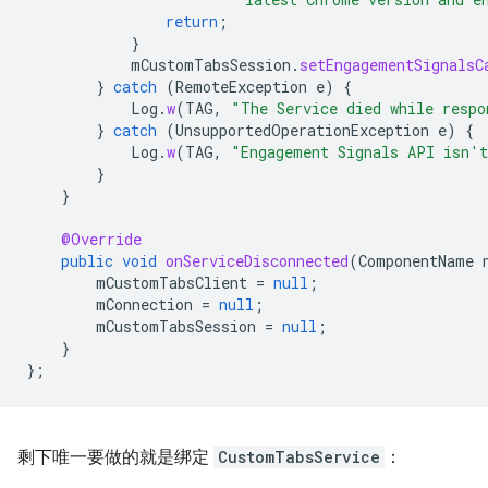
return
;
}
mCustomTabsSession
.
setEngagementSignalsC
}
catch
(
RemoteException
e
)
{
Log
.
w
(
TAG
,
"The Service died while respo
}
catch
(
UnsupportedOperationException
e
)
{
Log
.
w
(
TAG
,
"Engagement Signals API isn't
}
}
@Override
public
void
onServiceDisconnected
(
ComponentName
mCustomTabsClient
=
null
;
mConnection
=
null
;
mCustomTabsSession
=
null
;
}
};
剩下唯一要做的就是绑定
CustomTabsService
：