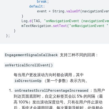
break
;
default
:
event
=
String
.
valueOf
(
navigationEve
}
Log
.
d
(
TAG
,
"onNavigationEvent (navigationEve
mTextNavigation
.
setText
(
"onNavigationEvent "
}
};
EngagementSignalsCallback
支持三种不同的回调：
onVerticalScrollEvent()
每当用户更改滚动方向时都会调用，其中
isDirectionUp
（第一个参数）表示方向。
onGreatestScrollPercentageIncreased
：当用户
到达页面底部时，自定义标签页会以 5% 的间隔（最
高 100%）发出滚动深度信号。只有在用户停止滚动
后，系统才会调用回调。每次重新导航时，此值都会