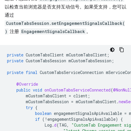
以检查当前浏览器是否支持互动信号。如果受支持，您可以
通过
CustomTabsSession.setEngagementSignalsCallback(
)
注册
EngagementSignalsCallback
。
private
CustomTabsClient
mCustomTabsClient
;
private
CustomTabsSession
mCustomTabsSession
;
private
final
CustomTabsServiceConnection
mServiceCo
@Override
public
void
onCustomTabsServiceConnected
(
@NonNul
mCustomTabsClient
=
client
;
mCustomTabsSession
=
mCustomTabsClient
.
newSe
try
{
boolean
engagementSignalsApiAvailable
=
if
(
!
engagementSignalsApiAvailable
)
{
Log
.
d
(
TAG
,
"CustomTab Engagement sig
"latest Chrome version and e