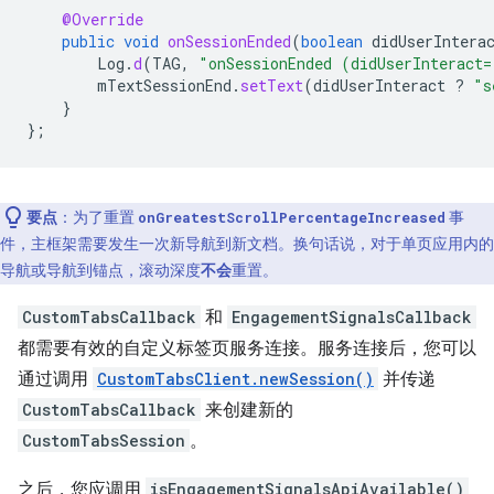
@Override
public
void
onSessionEnded
(
boolean
didUserIntera
Log
.
d
(
TAG
,
"onSessionEnded (didUserInteract=
mTextSessionEnd
.
setText
(
didUserInteract
?
"s
}
};
要点
：为了重置
事
onGreatestScrollPercentageIncreased
件，主框架需要发生一次新导航到新文档。换句话说，对于单页应用内的
导航或导航到锚点，滚动深度
不会
重置。
CustomTabsCallback
和
EngagementSignalsCallback
都需要有效的自定义标签页服务连接。服务连接后，您可以
通过调用
CustomTabsClient.newSession()
并传递
CustomTabsCallback
来创建新的
CustomTabsSession
。
之后，您应调用
isEngagementSignalsApiAvailable()