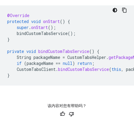
@Override
protected
void
onStart
()
{
super
.
onStart
();
bindCustomTabsService
();
}
private
void
bindCustomTabsService
()
{
String
packageName
=
CustomTabsHelper
.
getPackage
if
(
packageName
==
null
)
return
;
CustomTabsClient
.
bindCustomTabsService
(
this
,
pac
}
该内容对您有帮助吗？