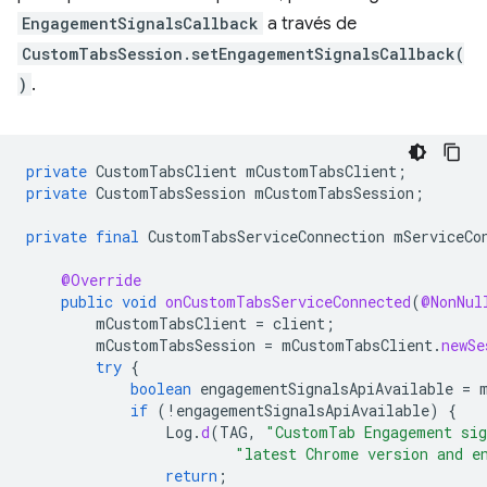
EngagementSignalsCallback
a través de
CustomTabsSession.setEngagementSignalsCallback(
)
.
private
CustomTabsClient
mCustomTabsClient
;
private
CustomTabsSession
mCustomTabsSession
;
private
final
CustomTabsServiceConnection
mServiceCo
@Override
public
void
onCustomTabsServiceConnected
(
@NonNul
mCustomTabsClient
=
client
;
mCustomTabsSession
=
mCustomTabsClient
.
newSe
try
{
boolean
engagementSignalsApiAvailable
=
if
(
!
engagementSignalsApiAvailable
)
{
Log
.
d
(
TAG
,
"CustomTab Engagement sig
"latest Chrome version and e
return
;