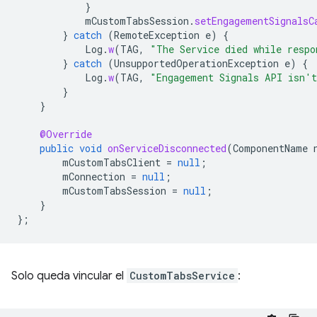
}
mCustomTabsSession
.
setEngagementSignalsC
}
catch
(
RemoteException
e
)
{
Log
.
w
(
TAG
,
"The Service died while respo
}
catch
(
UnsupportedOperationException
e
)
{
Log
.
w
(
TAG
,
"Engagement Signals API isn't
}
}
@Override
public
void
onServiceDisconnected
(
ComponentName
mCustomTabsClient
=
null
;
mConnection
=
null
;
mCustomTabsSession
=
null
;
}
};
Solo queda vincular el
CustomTabsService
: