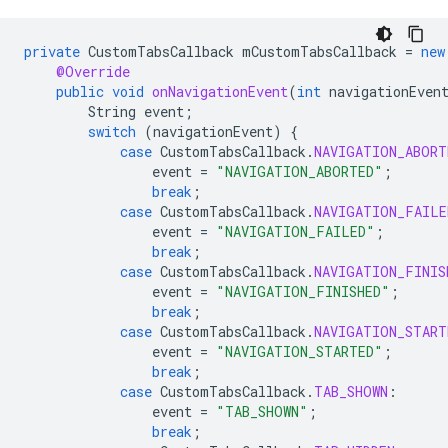
private
CustomTabsCallback
mCustomTabsCallback
=
new
@Override
public
void
onNavigationEvent
(
int
navigationEven
String
event
;
switch
(
navigationEvent
)
{
case
CustomTabsCallback
.
NAVIGATION_ABORT
event
=
"NAVIGATION_ABORTED"
;
break
;
case
CustomTabsCallback
.
NAVIGATION_FAILE
event
=
"NAVIGATION_FAILED"
;
break
;
case
CustomTabsCallback
.
NAVIGATION_FINIS
event
=
"NAVIGATION_FINISHED"
;
break
;
case
CustomTabsCallback
.
NAVIGATION_START
event
=
"NAVIGATION_STARTED"
;
break
;
case
CustomTabsCallback
.
TAB_SHOWN
:
event
=
"TAB_SHOWN"
;
break
;