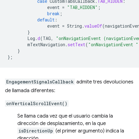
case
CustomTabsCallback
.
TAB_HIDDEN
:
event
=
"TAB_HIDDEN"
;
break
;
default
:
event
=
String
.
valueOf
(
navigationEve
}
Log
.
d
(
TAG
,
"onNavigationEvent (navigationEve
mTextNavigation
.
setText
(
"onNavigationEvent "
}
};
EngagementSignalsCallback
admite tres devoluciones
de llamada diferentes:
onVerticalScrollEvent()
Se llama cada vez que el usuario cambia la
dirección de desplazamiento, en la que
isDirectionUp
(el primer argumento) indica la
dirección.