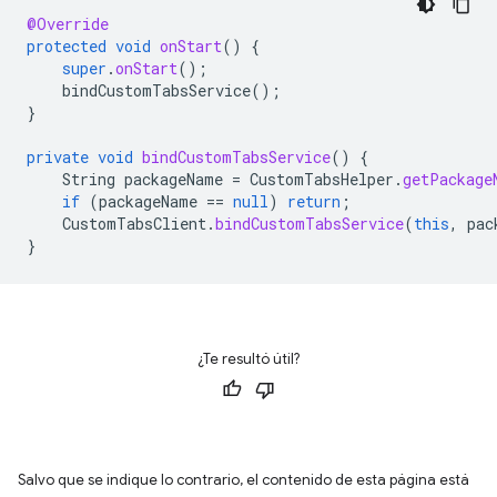
@Override
protected
void
onStart
()
{
super
.
onStart
();
bindCustomTabsService
();
}
private
void
bindCustomTabsService
()
{
String
packageName
=
CustomTabsHelper
.
getPackage
if
(
packageName
==
null
)
return
;
CustomTabsClient
.
bindCustomTabsService
(
this
,
pac
}
¿Te resultó útil?
Salvo que se indique lo contrario, el contenido de esta página está