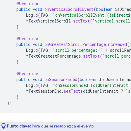
@Override
public
void
onVerticalScrollEvent
(
boolean
isDire
Log
.
d
(
TAG
,
"onVerticalScrollEvent (isDirecti
mTextVerticalScroll
.
setText
(
"vertical scroll
}
@Override
public
void
onGreatestScrollPercentageIncreased
(
Log
.
d
(
TAG
,
"scroll percentage: "
+
scrollPe
mTextGreatestPercentage
.
setText
(
"scroll perc
}
@Override
public
void
onSessionEnded
(
boolean
didUserIntera
Log
.
d
(
TAG
,
"onSessionEnded (didUserInteract=
mTextSessionEnd
.
setText
(
didUserInteract
?
"s
}
};
Punto clave:
Para que se restablezca el evento