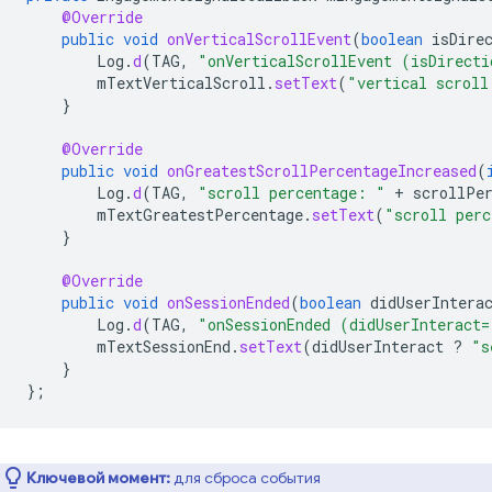
@Override
public
void
onVerticalScrollEvent
(
boolean
isDire
Log
.
d
(
TAG
,
"onVerticalScrollEvent (isDirecti
mTextVerticalScroll
.
setText
(
"vertical scroll
}
@Override
public
void
onGreatestScrollPercentageIncreased
(
Log
.
d
(
TAG
,
"scroll percentage: "
+
scrollPe
mTextGreatestPercentage
.
setText
(
"scroll perc
}
@Override
public
void
onSessionEnded
(
boolean
didUserIntera
Log
.
d
(
TAG
,
"onSessionEnded (didUserInteract=
mTextSessionEnd
.
setText
(
didUserInteract
?
"s
}
};
Ключевой момент:
для сброса события