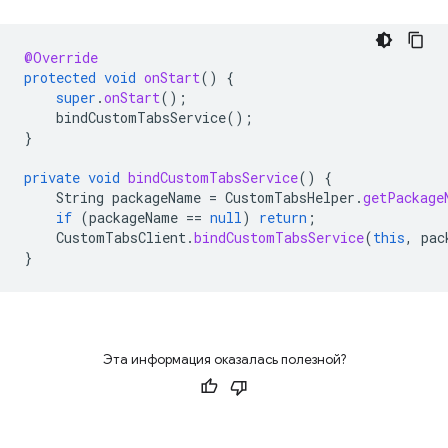
@Override
protected
void
onStart
()
{
super
.
onStart
();
bindCustomTabsService
();
}
private
void
bindCustomTabsService
()
{
String
packageName
=
CustomTabsHelper
.
getPackage
if
(
packageName
==
null
)
return
;
CustomTabsClient
.
bindCustomTabsService
(
this
,
pac
}
Эта информация оказалась полезной?