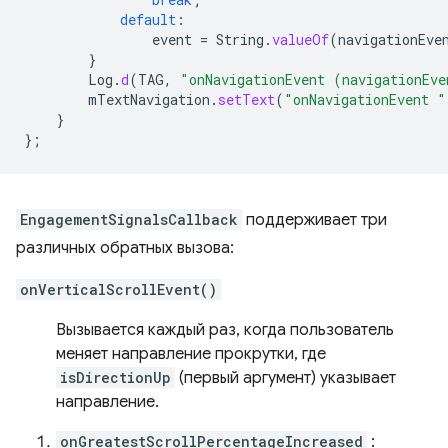
default
:
event
=
String
.
valueOf
(
navigationEve
}
Log
.
d
(
TAG
,
"onNavigationEvent (navigationEve
mTextNavigation
.
setText
(
"onNavigationEvent "
}
};
EngagementSignalsCallback
поддерживает три
различных обратных вызова:
onVerticalScrollEvent()
Вызывается каждый раз, когда пользователь
меняет направление прокрутки, где
isDirectionUp
(первый аргумент) указывает
направление.
onGreatestScrollPercentageIncreased
: