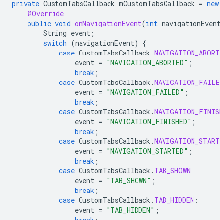
private
CustomTabsCallback
mCustomTabsCallback
=
new
@Override
public
void
onNavigationEvent
(
int
navigationEven
String
event
;
switch
(
navigationEvent
)
{
case
CustomTabsCallback
.
NAVIGATION_ABORT
event
=
"NAVIGATION_ABORTED"
;
break
;
case
CustomTabsCallback
.
NAVIGATION_FAILE
event
=
"NAVIGATION_FAILED"
;
break
;
case
CustomTabsCallback
.
NAVIGATION_FINIS
event
=
"NAVIGATION_FINISHED"
;
break
;
case
CustomTabsCallback
.
NAVIGATION_START
event
=
"NAVIGATION_STARTED"
;
break
;
case
CustomTabsCallback
.
TAB_SHOWN
:
event
=
"TAB_SHOWN"
;
break
;
case
CustomTabsCallback
.
TAB_HIDDEN
:
event
=
"TAB_HIDDEN"
;
break
;