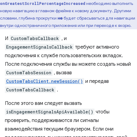
необходимо выполнить
onGreatestScrollPercentageIncreased
новую навигацию в главном фрейме к новому документу. Другими
словами, глубина прокрутки
не
будет сбрасываться для навигации
внутри одностраничного приложения или при переходе к якорю.
И
CustomTabsCallback
, и
EngagementSignalsCallback
требуют активного
подключения к службе пользовательских вкладок.
После подключения службы вы можете создать новый
CustomTabsSession
, вызвав
CustomTabsClient.newSession()
и передав
CustomTabsCallback
.
После этого вам следует вызвать
isEngagementSignalsApiAvailable()
чтобы
проверить, поддерживаются ли сигналы
взаимодействия текущим браузером. Если они