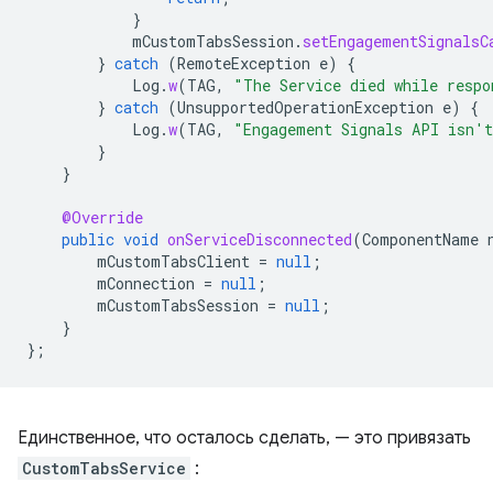
}
mCustomTabsSession
.
setEngagementSignalsC
}
catch
(
RemoteException
e
)
{
Log
.
w
(
TAG
,
"The Service died while respo
}
catch
(
UnsupportedOperationException
e
)
{
Log
.
w
(
TAG
,
"Engagement Signals API isn't
}
}
@Override
public
void
onServiceDisconnected
(
ComponentName
mCustomTabsClient
=
null
;
mConnection
=
null
;
mCustomTabsSession
=
null
;
}
};
Единственное, что осталось сделать, — это привязать
CustomTabsService
: