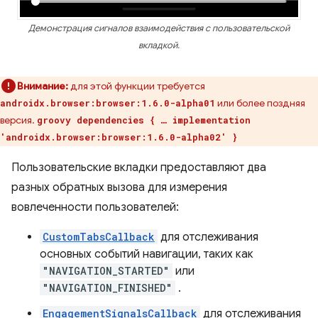
Демонстрация сигналов взаимодействия с пользовательской
вкладкой.
Внимание:
для этой функции требуется
или более поздняя
androidx.browser:browser:1.6.0-alpha01
версия.
groovy dependencies { … implementation
'androidx.browser:browser:1.6.0-alpha02' }
Пользовательские вкладки предоставляют два
разных обратных вызова для измерения
вовлеченности пользователей:
CustomTabsCallback
для отслеживания
основных событий навигации, таких как
"NAVIGATION_STARTED"
или
"NAVIGATION_FINISHED"
.
EngagementSignalsCallback
для отслеживания