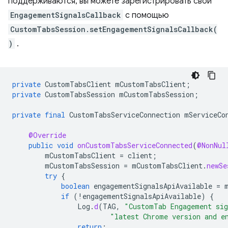
поддерживаются, вы можете зарегистрировать свой
EngagementSignalsCallback
с помощью
CustomTabsSession.setEngagementSignalsCallback(
)
.
private
CustomTabsClient
mCustomTabsClient
;
private
CustomTabsSession
mCustomTabsSession
;
private
final
CustomTabsServiceConnection
mServiceCo
@Override
public
void
onCustomTabsServiceConnected
(
@NonNul
mCustomTabsClient
=
client
;
mCustomTabsSession
=
mCustomTabsClient
.
newSe
try
{
boolean
engagementSignalsApiAvailable
=
if
(
!
engagementSignalsApiAvailable
)
{
Log
.
d
(
TAG
,
"CustomTab Engagement sig
"latest Chrome version and e
return
;