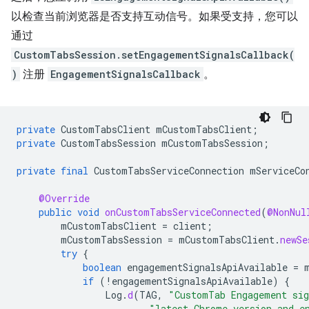
以检查当前浏览器是否支持互动信号。如果受支持，您可以
通过
CustomTabsSession.setEngagementSignalsCallback(
)
注册
EngagementSignalsCallback
。
private
CustomTabsClient
mCustomTabsClient
;
private
CustomTabsSession
mCustomTabsSession
;
private
final
CustomTabsServiceConnection
mServiceCo
@Override
public
void
onCustomTabsServiceConnected
(
@NonNul
mCustomTabsClient
=
client
;
mCustomTabsSession
=
mCustomTabsClient
.
newSe
try
{
boolean
engagementSignalsApiAvailable
=
if
(
!
engagementSignalsApiAvailable
)
{
Log
.
d
(
TAG
,
"CustomTab Engagement sig
"latest Chrome version and e