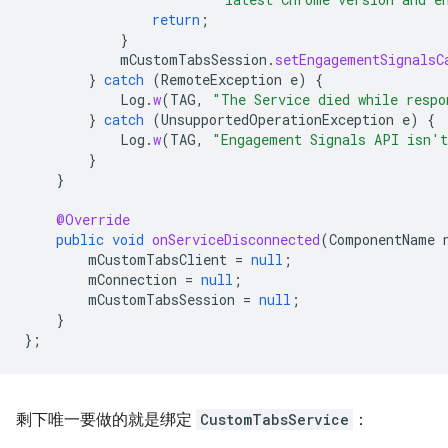
return
;
}
mCustomTabsSession
.
setEngagementSignalsC
}
catch
(
RemoteException
e
)
{
Log
.
w
(
TAG
,
"The Service died while respo
}
catch
(
UnsupportedOperationException
e
)
{
Log
.
w
(
TAG
,
"Engagement Signals API isn't
}
}
@Override
public
void
onServiceDisconnected
(
ComponentName
mCustomTabsClient
=
null
;
mConnection
=
null
;
mCustomTabsSession
=
null
;
}
};
剩下唯一要做的就是绑定
CustomTabsService
：