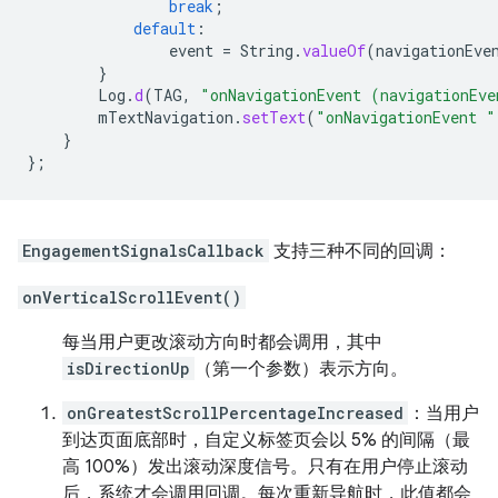
break
;
default
:
event
=
String
.
valueOf
(
navigationEve
}
Log
.
d
(
TAG
,
"onNavigationEvent (navigationEve
mTextNavigation
.
setText
(
"onNavigationEvent "
}
};
EngagementSignalsCallback
支持三种不同的回调：
onVerticalScrollEvent()
每当用户更改滚动方向时都会调用，其中
isDirectionUp
（第一个参数）表示方向。
onGreatestScrollPercentageIncreased
：当用户
到达页面底部时，自定义标签页会以 5% 的间隔（最
高 100%）发出滚动深度信号。只有在用户停止滚动
后，系统才会调用回调。每次重新导航时，此值都会