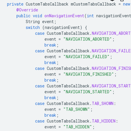
private
CustomTabsCallback
mCustomTabsCallback
=
new
@Override
public
void
onNavigationEvent
(
int
navigationEven
String
event
;
switch
(
navigationEvent
)
{
case
CustomTabsCallback
.
NAVIGATION_ABORT
event
=
"NAVIGATION_ABORTED"
;
break
;
case
CustomTabsCallback
.
NAVIGATION_FAILE
event
=
"NAVIGATION_FAILED"
;
break
;
case
CustomTabsCallback
.
NAVIGATION_FINIS
event
=
"NAVIGATION_FINISHED"
;
break
;
case
CustomTabsCallback
.
NAVIGATION_START
event
=
"NAVIGATION_STARTED"
;
break
;
case
CustomTabsCallback
.
TAB_SHOWN
:
event
=
"TAB_SHOWN"
;
break
;
case
CustomTabsCallback
.
TAB_HIDDEN
:
event
=
"TAB_HIDDEN"
;