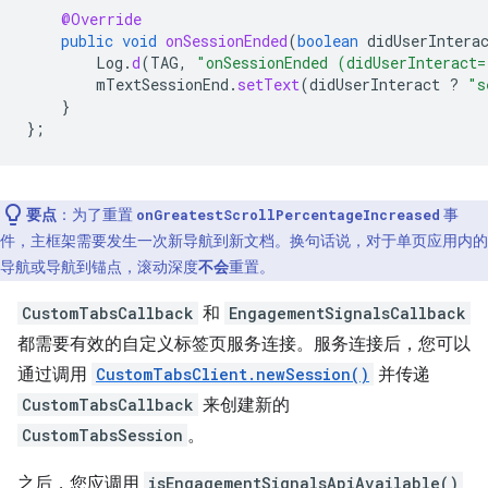
@Override
public
void
onSessionEnded
(
boolean
didUserIntera
Log
.
d
(
TAG
,
"onSessionEnded (didUserInteract=
mTextSessionEnd
.
setText
(
didUserInteract
?
"s
}
};
要点
：为了重置
事
onGreatestScrollPercentageIncreased
件，主框架需要发生一次新导航到新文档。换句话说，对于单页应用内的
导航或导航到锚点，滚动深度
不会
重置。
CustomTabsCallback
和
EngagementSignalsCallback
都需要有效的自定义标签页服务连接。服务连接后，您可以
通过调用
CustomTabsClient.newSession()
并传递
CustomTabsCallback
来创建新的
CustomTabsSession
。
之后，您应调用
isEngagementSignalsApiAvailable()