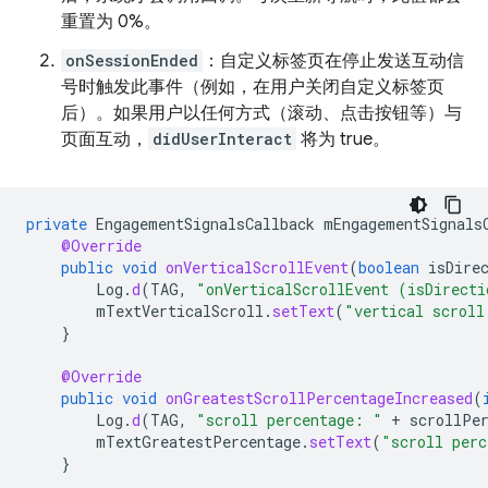
重置为 0%。
onSessionEnded
：自定义标签页在停止发送互动信
号时触发此事件（例如，在用户关闭自定义标签页
后）。如果用户以任何方式（滚动、点击按钮等）与
页面互动，
didUserInteract
将为 true。
private
EngagementSignalsCallback
mEngagementSignals
@Override
public
void
onVerticalScrollEvent
(
boolean
isDire
Log
.
d
(
TAG
,
"onVerticalScrollEvent (isDirecti
mTextVerticalScroll
.
setText
(
"vertical scroll
}
@Override
public
void
onGreatestScrollPercentageIncreased
(
Log
.
d
(
TAG
,
"scroll percentage: "
+
scrollPe
mTextGreatestPercentage
.
setText
(
"scroll perc
}