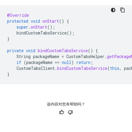
@Override
protected
void
onStart
()
{
super
.
onStart
();
bindCustomTabsService
();
}
private
void
bindCustomTabsService
()
{
String
packageName
=
CustomTabsHelper
.
getPackage
if
(
packageName
==
null
)
return
;
CustomTabsClient
.
bindCustomTabsService
(
this
,
pac
}
该内容对您有帮助吗？