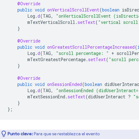
@Override
public
void
onVerticalScrollEvent
(
boolean
isDire
Log
.
d
(
TAG
,
"onVerticalScrollEvent (isDirecti
mTextVerticalScroll
.
setText
(
"vertical scroll
}
@Override
public
void
onGreatestScrollPercentageIncreased
(
Log
.
d
(
TAG
,
"scroll percentage: "
+
scrollPe
mTextGreatestPercentage
.
setText
(
"scroll perc
}
@Override
public
void
onSessionEnded
(
boolean
didUserIntera
Log
.
d
(
TAG
,
"onSessionEnded (didUserInteract=
mTextSessionEnd
.
setText
(
didUserInteract
?
"s
}
};
Punto clave:
Para que se restablezca el evento