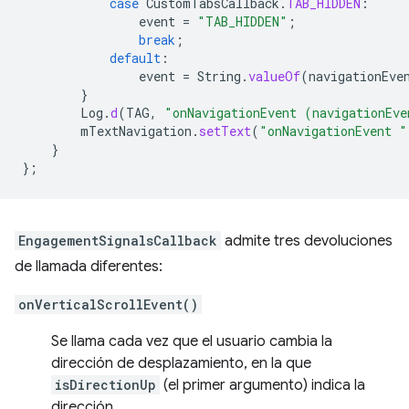
case
CustomTabsCallback
.
TAB_HIDDEN
:
event
=
"TAB_HIDDEN"
;
break
;
default
:
event
=
String
.
valueOf
(
navigationEve
}
Log
.
d
(
TAG
,
"onNavigationEvent (navigationEve
mTextNavigation
.
setText
(
"onNavigationEvent "
}
};
EngagementSignalsCallback
admite tres devoluciones
de llamada diferentes:
onVerticalScrollEvent()
Se llama cada vez que el usuario cambia la
dirección de desplazamiento, en la que
isDirectionUp
(el primer argumento) indica la
dirección.