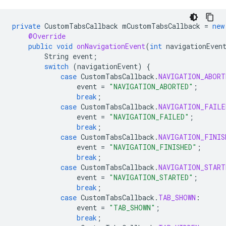
private
CustomTabsCallback
mCustomTabsCallback
=
new
@Override
public
void
onNavigationEvent
(
int
navigationEven
String
event
;
switch
(
navigationEvent
)
{
case
CustomTabsCallback
.
NAVIGATION_ABORT
event
=
"NAVIGATION_ABORTED"
;
break
;
case
CustomTabsCallback
.
NAVIGATION_FAILE
event
=
"NAVIGATION_FAILED"
;
break
;
case
CustomTabsCallback
.
NAVIGATION_FINIS
event
=
"NAVIGATION_FINISHED"
;
break
;
case
CustomTabsCallback
.
NAVIGATION_START
event
=
"NAVIGATION_STARTED"
;
break
;
case
CustomTabsCallback
.
TAB_SHOWN
:
event
=
"TAB_SHOWN"
;
break
;