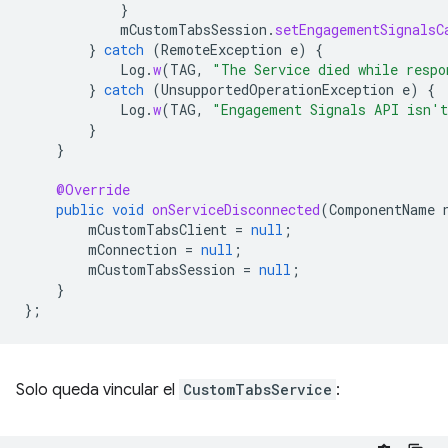
}
mCustomTabsSession
.
setEngagementSignalsC
}
catch
(
RemoteException
e
)
{
Log
.
w
(
TAG
,
"The Service died while respo
}
catch
(
UnsupportedOperationException
e
)
{
Log
.
w
(
TAG
,
"Engagement Signals API isn't
}
}
@Override
public
void
onServiceDisconnected
(
ComponentName
mCustomTabsClient
=
null
;
mConnection
=
null
;
mCustomTabsSession
=
null
;
}
};
Solo queda vincular el
CustomTabsService
: