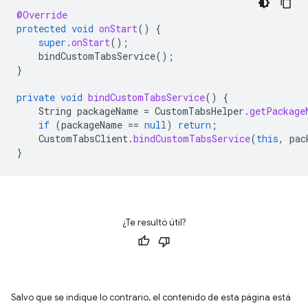
@Override
protected
void
onStart
()
{
super
.
onStart
();
bindCustomTabsService
();
}
private
void
bindCustomTabsService
()
{
String
packageName
=
CustomTabsHelper
.
getPackage
if
(
packageName
==
null
)
return
;
CustomTabsClient
.
bindCustomTabsService
(
this
,
pac
}
¿Te resultó útil?
Salvo que se indique lo contrario, el contenido de esta página está