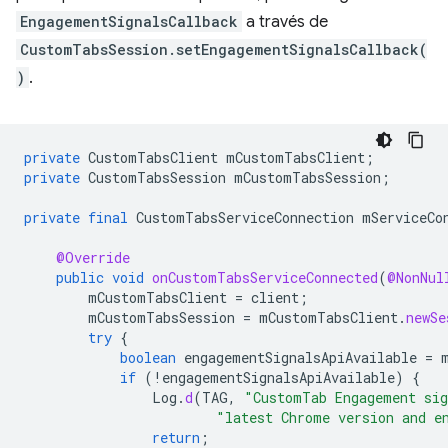
EngagementSignalsCallback
a través de
CustomTabsSession.setEngagementSignalsCallback(
)
.
private
CustomTabsClient
mCustomTabsClient
;
private
CustomTabsSession
mCustomTabsSession
;
private
final
CustomTabsServiceConnection
mServiceCo
@Override
public
void
onCustomTabsServiceConnected
(
@NonNul
mCustomTabsClient
=
client
;
mCustomTabsSession
=
mCustomTabsClient
.
newSe
try
{
boolean
engagementSignalsApiAvailable
=
if
(
!
engagementSignalsApiAvailable
)
{
Log
.
d
(
TAG
,
"CustomTab Engagement sig
"latest Chrome version and e
return
;