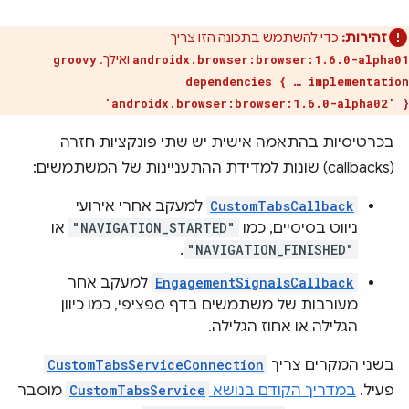
כדי להשתמש בתכונה הזו צריך
זהירות:
ואילך.
groovy
androidx.browser:browser:1.6.0-alpha01
dependencies { … implementation
'androidx.browser:browser:1.6.0-alpha02' }
בכרטיסיות בהתאמה אישית יש שתי פונקציות חזרה
(callbacks) שונות למדידת ההתעניינות של המשתמשים:
למעקב אחרי אירועי
CustomTabsCallback
או
"NAVIGATION_STARTED"
ניווט בסיסיים, כמו
.
"NAVIGATION_FINISHED"
למעקב אחר
EngagementSignalsCallback
מעורבות של משתמשים בדף ספציפי, כמו כיוון
הגלילה או אחוז הגלילה.
CustomTabsServiceConnection
בשני המקרים צריך
מוסבר
CustomTabsService
במדריך הקודם בנושא
פעיל.