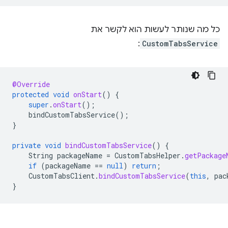
כל מה שנותר לעשות הוא לקשר את
:
CustomTabsService
@Override
protected
void
onStart
()
{
super
.
onStart
();
bindCustomTabsService
();
}
private
void
bindCustomTabsService
()
{
String
packageName
=
CustomTabsHelper
.
getPackage
if
(
packageName
==
null
)
return
;
CustomTabsClient
.
bindCustomTabsService
(
this
,
pac
}