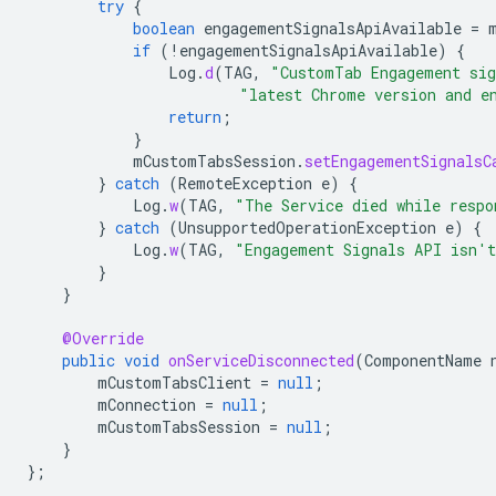
try
{
boolean
engagementSignalsApiAvailable
=
if
(
!
engagementSignalsApiAvailable
)
{
Log
.
d
(
TAG
,
"CustomTab Engagement sig
"latest Chrome version and e
return
;
}
mCustomTabsSession
.
setEngagementSignalsC
}
catch
(
RemoteException
e
)
{
Log
.
w
(
TAG
,
"The Service died while respo
}
catch
(
UnsupportedOperationException
e
)
{
Log
.
w
(
TAG
,
"Engagement Signals API isn't
}
}
@Override
public
void
onServiceDisconnected
(
ComponentName
mCustomTabsClient
=
null
;
mConnection
=
null
;
mCustomTabsSession
=
null
;
}
};