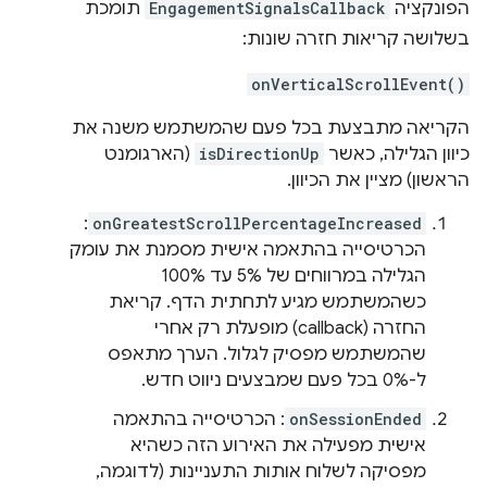
תומכת
EngagementSignalsCallback
הפונקציה
בשלושה קריאות חזרה שונות:
onVerticalScrollEvent()
הקריאה מתבצעת בכל פעם שהמשתמש משנה את
(הארגומנט
isDirectionUp
כיוון הגלילה, כאשר
הראשון) מציין את הכיוון.
:
onGreatestScrollPercentageIncreased
הכרטיסייה בהתאמה אישית מסמנת את עומק
הגלילה במרווחים של 5% עד 100%
כשהמשתמש מגיע לתחתית הדף. קריאת
החזרה (callback) מופעלת רק אחרי
שהמשתמש מפסיק לגלול. הערך מתאפס
ל-0% בכל פעם שמבצעים ניווט חדש.
: הכרטיסייה בהתאמה
onSessionEnded
אישית מפעילה את האירוע הזה כשהיא
מפסיקה לשלוח אותות התעניינות (לדוגמה,