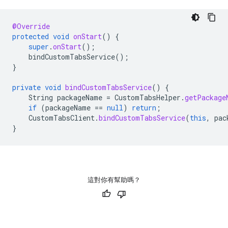
@Override
protected
void
onStart
()
{
super
.
onStart
();
bindCustomTabsService
();
}
private
void
bindCustomTabsService
()
{
String
packageName
=
CustomTabsHelper
.
getPackage
if
(
packageName
==
null
)
return
;
CustomTabsClient
.
bindCustomTabsService
(
this
,
pac
}
這對你有幫助嗎？