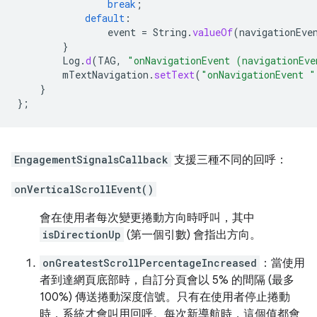
break
;
default
:
event
=
String
.
valueOf
(
navigationEve
}
Log
.
d
(
TAG
,
"onNavigationEvent (navigationEve
mTextNavigation
.
setText
(
"onNavigationEvent "
}
};
EngagementSignalsCallback
支援三種不同的回呼：
onVerticalScrollEvent()
會在使用者每次變更捲動方向時呼叫，其中
isDirectionUp
(第一個引數) 會指出方向。
onGreatestScrollPercentageIncreased
：當使用
者到達網頁底部時，自訂分頁會以 5% 的間隔 (最多
100%) 傳送捲動深度信號。只有在使用者停止捲動
時，系統才會叫用回呼。每次新導航時，這個值都會