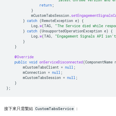
return
;
}
mCustomTabsSession
.
setEngagementSignalsC
}
catch
(
RemoteException
e
)
{
Log
.
w
(
TAG
,
"The Service died while respo
}
catch
(
UnsupportedOperationException
e
)
{
Log
.
w
(
TAG
,
"Engagement Signals API isn't
}
}
@Override
public
void
onServiceDisconnected
(
ComponentName
mCustomTabsClient
=
null
;
mConnection
=
null
;
mCustomTabsSession
=
null
;
}
};
接下來只需繫結
CustomTabsService
：