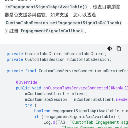
isEngagementSignalsApiAvailable()
，檢查目前瀏覽
器是否支援參與信號。如果支援，您可以透過
CustomTabsSession.setEngagementSignalsCallback(
)
註冊
EngagementSignalsCallback
。
private
CustomTabsClient
mCustomTabsClient
;
private
CustomTabsSession
mCustomTabsSession
;
private
final
CustomTabsServiceConnection
mServiceCo
@Override
public
void
onCustomTabsServiceConnected
(
@NonNul
mCustomTabsClient
=
client
;
mCustomTabsSession
=
mCustomTabsClient
.
newSe
try
{
boolean
engagementSignalsApiAvailable
=
if
(
!
engagementSignalsApiAvailable
)
{
Log
.
d
(
TAG
,
"CustomTab Engagement sig
"latest Chrome version and e