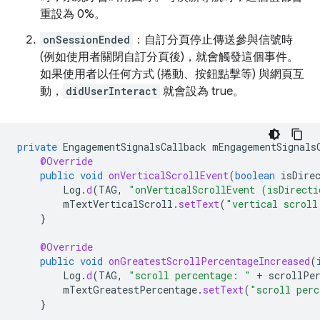
重設為 0%。
onSessionEnded
：自訂分頁停止傳送參與信號時
(例如使用者關閉自訂分頁後)，就會觸發這個事件。
如果使用者以任何方式 (捲動、按鈕點擊等) 與網頁互
動，
didUserInteract
就會設為 true。
private
EngagementSignalsCallback
mEngagementSignals
@Override
public
void
onVerticalScrollEvent
(
boolean
isDire
Log
.
d
(
TAG
,
"onVerticalScrollEvent (isDirecti
mTextVerticalScroll
.
setText
(
"vertical scroll
}
@Override
public
void
onGreatestScrollPercentageIncreased
(
Log
.
d
(
TAG
,
"scroll percentage: "
+
scrollPe
mTextGreatestPercentage
.
setText
(
"scroll perc
}