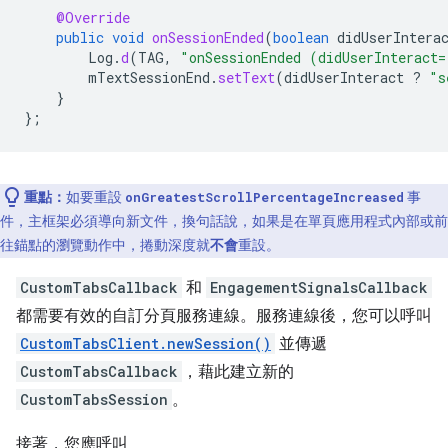
@Override
public
void
onSessionEnded
(
boolean
didUserIntera
Log
.
d
(
TAG
,
"onSessionEnded (didUserInteract=
mTextSessionEnd
.
setText
(
didUserInteract
?
"s
}
};
重點：
如要重設
事
onGreatestScrollPercentageIncreased
件，主框架必須導向新文件，換句話說，如果是在單頁應用程式內部或前
往錨點的瀏覽動作中，捲動深度就
不會
重設。
CustomTabsCallback
和
EngagementSignalsCallback
都需要有效的自訂分頁服務連線。服務連線後，您可以呼叫
CustomTabsClient.newSession()
並傳遞
CustomTabsCallback
，藉此建立新的
CustomTabsSession
。
接著，您應呼叫