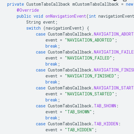
private
CustomTabsCallback
mCustomTabsCallback
=
new
@Override
public
void
onNavigationEvent
(
int
navigationEven
String
event
;
switch
(
navigationEvent
)
{
case
CustomTabsCallback
.
NAVIGATION_ABORT
event
=
"NAVIGATION_ABORTED"
;
break
;
case
CustomTabsCallback
.
NAVIGATION_FAILE
event
=
"NAVIGATION_FAILED"
;
break
;
case
CustomTabsCallback
.
NAVIGATION_FINIS
event
=
"NAVIGATION_FINISHED"
;
break
;
case
CustomTabsCallback
.
NAVIGATION_START
event
=
"NAVIGATION_STARTED"
;
break
;
case
CustomTabsCallback
.
TAB_SHOWN
:
event
=
"TAB_SHOWN"
;
break
;
case
CustomTabsCallback
.
TAB_HIDDEN
:
event
=
"TAB_HIDDEN"
;