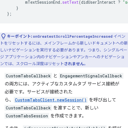
mTextSessionEnd
.
setText
(
didUserInteract
?
"s
}
};
キーポイント:
イベン
onGreatestScrollPercentageIncreased
トをリセットするには、メインフレームから新しいドキュメントへの新
しいナビゲーションを実行する必要があります。つまり、シングルペー
ジ アプリケーション内のナビゲーションやアンカーへのナビゲーショ
ンでは、スクロール深度はリセット
されません
。
CustomTabsCallback
と
EngagementSignalsCallback
の両方には、アクティブなカスタムタブ サービス接続が
必要です。サービスが接続された
ら、
CustomTabsClient.newSession()
を呼び出して
CustomTabsCallback
を渡すことで、新しい
CustomTabsSession
を作成できます。