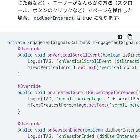
じた後など）。ユーザーがなんらかの方法（スクロ
ール、ボタンのクリックなど）でページを操作した
場合、
didUserInteract
は true になります。
private
EngagementSignalsCallback
mEngagementSignals
@Override
public
void
onVerticalScrollEvent
(
boolean
isDire
Log
.
d
(
TAG
,
"onVerticalScrollEvent (isDirecti
mTextVerticalScroll
.
setText
(
"vertical scroll
}
@Override
public
void
onGreatestScrollPercentageIncreased
(
Log
.
d
(
TAG
,
"scroll percentage: "
+
scrollPe
mTextGreatestPercentage
.
setText
(
"scroll perc
}
@Override
public
void
onSessionEnded
(
boolean
didUserIntera
Log
.
d
(
TAG
,
"onSessionEnded (didUserInteract=