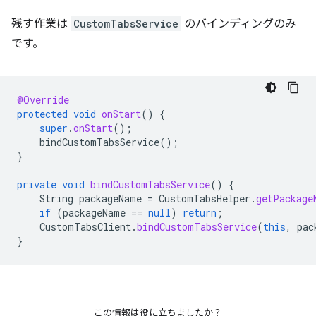
残す作業は
CustomTabsService
のバインディングのみ
です。
@Override
protected
void
onStart
()
{
super
.
onStart
();
bindCustomTabsService
();
}
private
void
bindCustomTabsService
()
{
String
packageName
=
CustomTabsHelper
.
getPackage
if
(
packageName
==
null
)
return
;
CustomTabsClient
.
bindCustomTabsService
(
this
,
pac
}
この情報は役に立ちましたか？