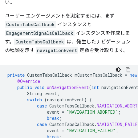
い。
ユーザー エンゲージメントを測定するには、まず
CustomTabsCallback
インスタンスと
EngagementSignalsCallback
インスタンスを作成しま
す。
CustomTabsCallback
は、発生したナビゲーション
の種類を示す
navigationEvent
定数を受け取ります。
private
CustomTabsCallback
mCustomTabsCallback
=
new
@Override
public
void
onNavigationEvent
(
int
navigationEven
String
event
;
switch
(
navigationEvent
)
{
case
CustomTabsCallback
.
NAVIGATION_ABORT
event
=
"NAVIGATION_ABORTED"
;
break
;
case
CustomTabsCallback
.
NAVIGATION_FAILE
event
=
"NAVIGATION_FAILED"
;
break
;