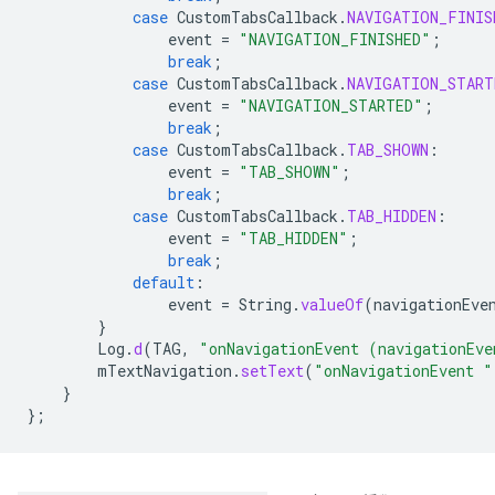
case
CustomTabsCallback
.
NAVIGATION_FINIS
event
=
"NAVIGATION_FINISHED"
;
break
;
case
CustomTabsCallback
.
NAVIGATION_START
event
=
"NAVIGATION_STARTED"
;
break
;
case
CustomTabsCallback
.
TAB_SHOWN
:
event
=
"TAB_SHOWN"
;
break
;
case
CustomTabsCallback
.
TAB_HIDDEN
:
event
=
"TAB_HIDDEN"
;
break
;
default
:
event
=
String
.
valueOf
(
navigationEve
}
Log
.
d
(
TAG
,
"onNavigationEvent (navigationEve
mTextNavigation
.
setText
(
"onNavigationEvent "
}
};