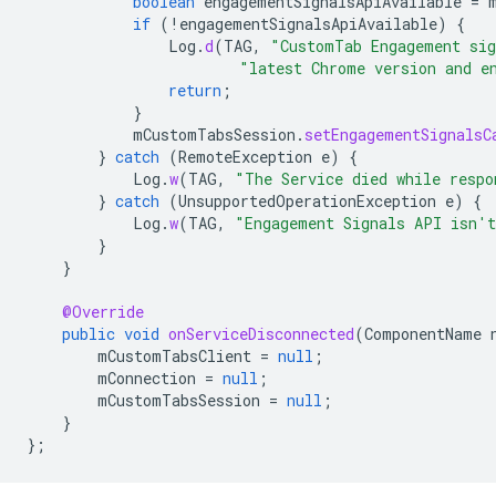
boolean
engagementSignalsApiAvailable
=
if
(
!
engagementSignalsApiAvailable
)
{
Log
.
d
(
TAG
,
"CustomTab Engagement sig
"latest Chrome version and e
return
;
}
mCustomTabsSession
.
setEngagementSignalsC
}
catch
(
RemoteException
e
)
{
Log
.
w
(
TAG
,
"The Service died while respo
}
catch
(
UnsupportedOperationException
e
)
{
Log
.
w
(
TAG
,
"Engagement Signals API isn't
}
}
@Override
public
void
onServiceDisconnected
(
ComponentName
mCustomTabsClient
=
null
;
mConnection
=
null
;
mCustomTabsSession
=
null
;
}
};