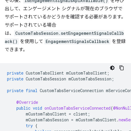
その後、
isEngagementSignalsApiAvailable()
を呼び
出して、エンゲージメント シグナルが現在のブラウザで
サポートされているかどうかを確認する必要があります。
サポートされている場合
は、
CustomTabsSession.setEngagementSignalsCallb
ack()
を使用して
EngagementSignalsCallback
を登録
できます。
private
CustomTabsClient
mCustomTabsClient
;
private
CustomTabsSession
mCustomTabsSession
;
private
final
CustomTabsServiceConnection
mServiceCo
@Override
public
void
onCustomTabsServiceConnected
(
@NonNul
mCustomTabsClient
=
client
;
mCustomTabsSession
=
mCustomTabsClient
.
newSe
try
{