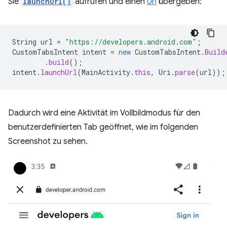
Sie
launchUrl()
aufrufen und einen
Uri
übergeben:
String
url
=
"https://developers.android.com"
;
CustomTabsIntent
intent
=
new
CustomTabsIntent
.
Build
.
build
();
intent
.
launchUrl
(
MainActivity
.
this
,
Uri
.
parse
(
url
));
Dadurch wird eine Aktivität im Vollbildmodus für den
benutzerdefinierten Tab geöffnet, wie im folgenden
Screenshot zu sehen.